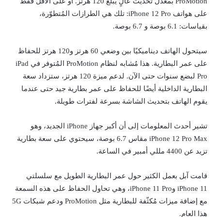
ProMotion بمعدل تحديث عالٍ يبلغ 120 هرتز. أو على الأقل فقط
على هواتف iPhone 12 Pro: تلك هي الطرازات المُتطوّرة،
بقياسات: 6.1 بوصة و 6.7 بوصة.
سيتحول الهاتف ديناميكيًا بين وضعي 60 هرتز و120 هرتز للحفاظ
على عمر البطارية. هذا مُشابه لنظام ProMotion المُتوفر في iPad
Pro لبضع سنوات حتى الآن. لدعم ميزة 120 هرتز، ستزداد سعة
البطارية الداخلية أيضًا للحفاظ على عمر بطارية جيد حتى عندما
يقوم الهاتف بتحديث الشاشة بسرعة لفترات طويلة.
تشير أحدث المعلومات إلى أن أكبر جهاز iPhone الجديد، وهو
iPhone 12 Pro Max مقاس 6.7 بوصة، سيحتوي على سعة بطارية
تزيد عن 4400 مللي أمبير في الساعة.
قامت آبل بعمل الكثير حول عمر البطارية الطويل مع سلسلتي
iPhone 11 وiPhone 11 Pro، وهي تحاول الحفاظ على هذه السمعة
مع إضافة ميزات مُكثّفة للبطارية مثل ProMotion ودعم شبكات 5G
هذا العام.