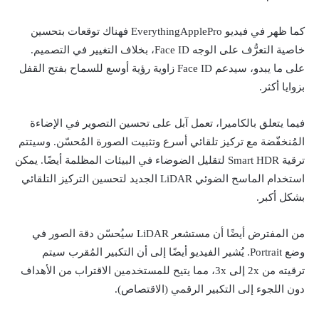
كما ظهر في فيديو EverythingApplePro فهناك توقعات بتحسين
خاصية التعرُّف على الوجه Face ID، بخلاف التغيير في التصميم.
على ما يبدو، سيدعم Face ID زاوية رؤية أوسع للسماح بفتح القفل
بزوايا أكثر.
فيما يتعلق بالكاميرا، تعمل آبل على تحسين التصوير في الإضاءة
المُنخفّضة مع تركيز تلقائي أسرع وتثبيت الصورة المُحسّن. وسيتتم
ترقية Smart HDR لتقليل الضوضاء في البيئات المظلمة أيضًا. يمكن
استخدام الماسح الضوئي LiDAR الجديد لتحسين التركيز التلقائي
بشكل أكبر.
من المفترض أيضًا أن مستشعر LiDAR سيُحسّن دقة الصور في
وضع Portrait. يُشير الفيديو أيضًا إلى أن التكبير المُقرب سيتم
ترقيته من 2x إلى 3x، مما يتيح للمستخدمين الاقتراب من الأهداف
دون اللجوء إلى التكبير الرقمي (الاقتصاص).