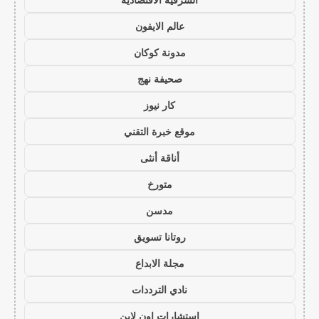
عالم الايفون
مدونة كوكان
صحيفة نهج
كار نيوز
موقع خبرة التقني
أناقة أنثى
متورخ
مدسن
روتانا تسويق
مجلة الابداع
نادي الترددات
استشارات اون لاين