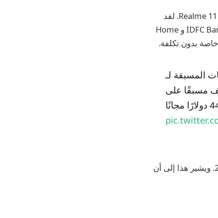
بالإضافة إلى ذلك ، تقدم Realme أيضًا صفقة جذابة للمشترين المحتملين لسلسلة Realme 11 Pro. لقد
تعاونوا مع العديد من البنوك وشركاء البطاقات ، بما في ذلك Bajaj Finance و HDB و IDFC Bank و Home
realme 11 Pro S في وضع عدم الاتصال من 8
realme Watch  بقيمة
pic.twitter
وفقًا للملصق ، ستتاح للعملاء الفرصة لطلب الجهاز مسبقًا من 8 يونيو إلى 14 يونيو 2023. ويشير هذا إلى أن