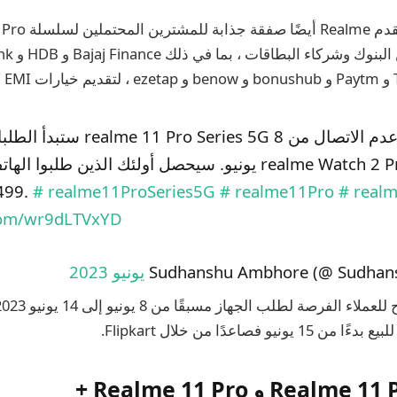
ستبدأ الطلبات المسبقة لـ eries 5G
يونيو. سيحصل أولئك الذين طلبوا الهاتف مسبقًا على 2 Pro
# real
# realme11Pro
# realme11ProSeries5G
4499 دولارًا مجانًا.
.com/wr9dLTVxYD
و فصاعدًا من خلال Flipkart.