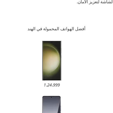
شاشة لتعزيز الأمان.
أفضل الهواتف المحمولة في الهند
1،24،999