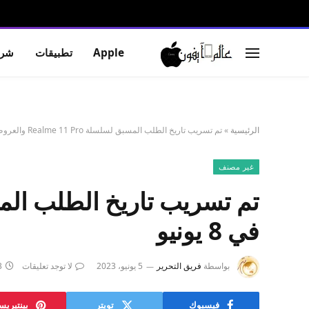
Apple
تطبيقات
شرو
الرئيسية
»
تم تسريب تاريخ الطلب المسبق لسلسلة Realme 11 Pro والعروض قبل إطلاق الهند في 8 يونيو
غير مصنف
في 8 يونيو
بواسطة
فريق التحرير
5 يونيو، 2023
لا توجد تعليقات
3 د
فيسبوك
تويتر
بينتيري