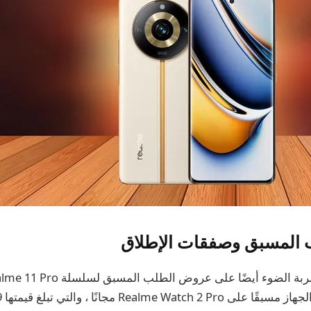
المسبق وصفقات الإطلاق
Realm مجانًا ، والتي تبلغ قيمتها 4،499 روبية.