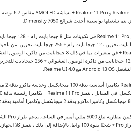
بايت رام + 256 جيجا بايت تخزين ، 12 جيجا بايت رام + 256 جي
جيجابايت للتخزين و 12 جيجابايت من ذاكرة الوصول العشو
ع Realme UI 4.0.
تم تجهيز  Pro
واط ، بينما يوفر الطراز Pro + شحنًا بقوة 100 واط. بالإضافة إلى ذلك ، يتميز