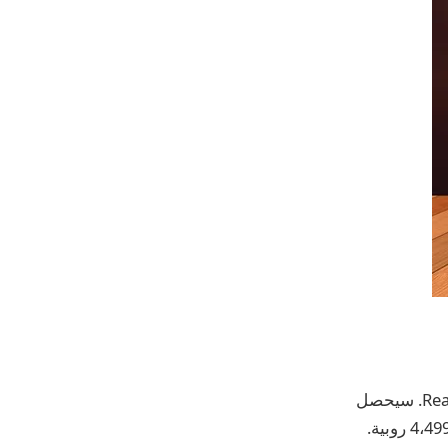
تلقي التفاصيل المسربة الضوء أيضًا على عروض الطلب المسبق لسلسلة Realme 11 Pro. سيحصل