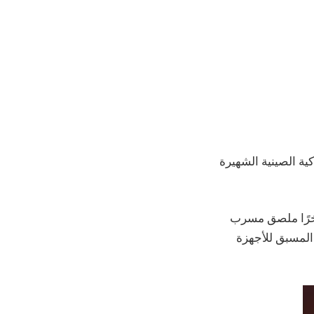
المصنعة للهواتف الذكية الصينية الشهيرة
دي الرسمي ، شارك مرشد معروف يُدعى Sudhanshu Ambhore مؤخرًا ملصق مسرب
لحجز المسبق للأجهزة