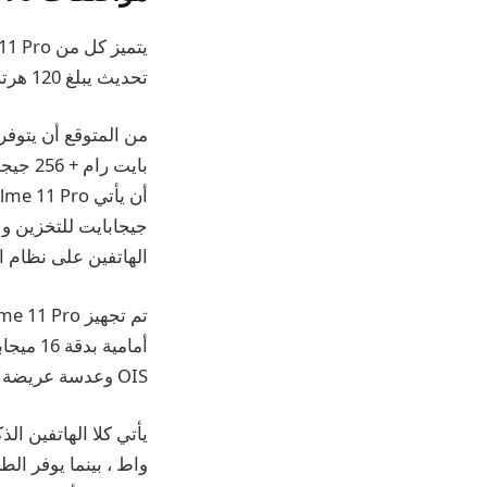
تحديث يبلغ 120 هرتز. يتم تشغيلها بواسطة أحدث شرائح Dimensity 7050.
الهاتفين على نظام التشغيل Android 13 OS م
OIS وعدسة عريضة 8 ميجابكسل وكاميرا ماكرو بدقة 2 ميجابكسل وكاميرا أمامية بدقة 32 ميجابكسل.