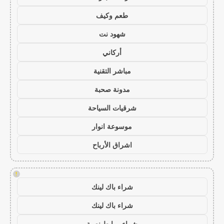
طعم وكيف
شهود نت
أركاني
مباشر التقنية
مدونة صحبة
شرقيات السياحة
موسوعة انوار
اشراق الأرباح
!
شراء باك لينك
شراء باك لينك
شراء روابط نصية