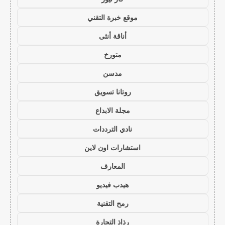
موقع خبرة التقني
أناقة أنثى
متورخ
مدسن
روتانا تسويق
مجلة الابداع
نادي الترددات
استشارات اون لاين
المعارف
هيدب فيديو
رمح التقنية
رذاذ التجارة