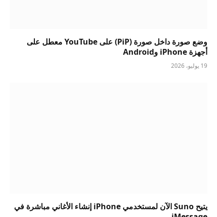
وضع صورة داخل صورة (PiP) على YouTube معطل على
أجهزة iPhone وAndroid
19 يوليو، 2026
يتيح Suno الآن لمستخدمي iPhone إنشاء الأغاني مباشرة في
iMessage