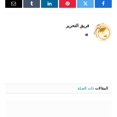
فيسبوك
تويتر
بينتيريست
لينكدإن
Tumblr
البريد
الإلكترو
فريق التحرير
موقع
الويب
المقالات
ذات الصلة