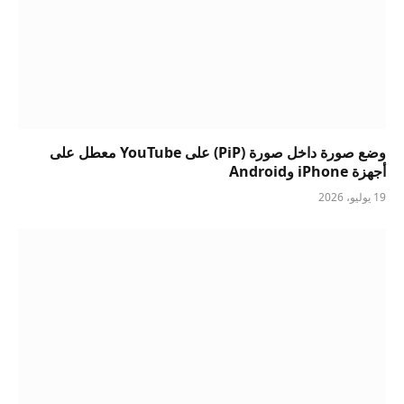
وضع صورة داخل صورة (PiP) على YouTube معطل على
أجهزة iPhone وAndroid
19 يوليو، 2026