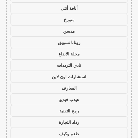
أناقة أنثى
متورخ
مدسن
روتانا تسويق
مجلة الابداع
نادي الترددات
استشارات اون لاين
المعارف
هيدب فيديو
رمح التقنية
رذاذ التجارة
طعم وكيف