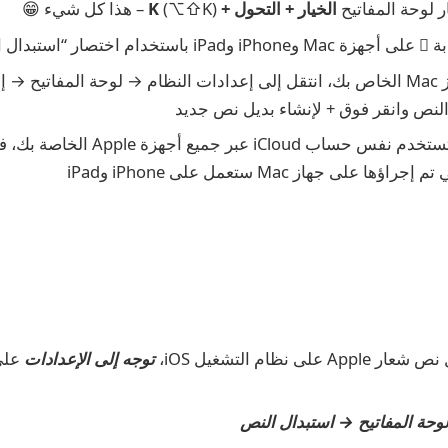
 لوحة المفاتيح
الخيار + التحول + K
(⌥⇧K) – هذا كل شيء 😁
تبدال النص”.
على جهاز Mac الخاص بك، انتقل إلى إعدادات النظام → لوحة المفاتيح 
النص وانقر فوق + لإنشاء بديل نص جديد
إذا كنت تستخدم نفس حساب iCloud عبر ج
اؤها على جهاز Mac ستعمل على iPhone وiPad
 على نظام التشغيل iOS،
توجه إلى الإعدادات
وحة المفاتيح → استبدال النص