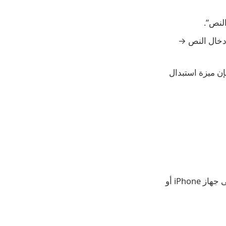
→ إدخال النص →
ميع أجهزة Apple الخاصة بك، فإن ميزة استبدال
على جهاز iPhone أو