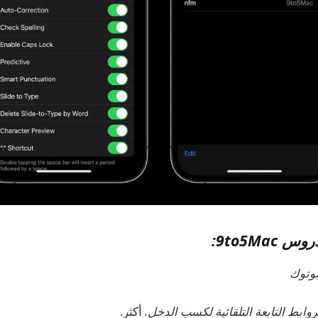
9to5Mac:
بوتوك
أكثر.