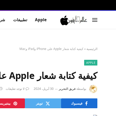
Apple
تطبيقات
شرو
الرئيسية
»
كيفية كتابة شعار Apple على iPhone وiPad وMac
APPLE
كيفية كتابة شعار Apple على iPhone وiPad وMac
بواسطة
فريق التحرير
30 أبريل، 2024
لا توجد تعليقات
فيسبوك
تويتر
بينتيري