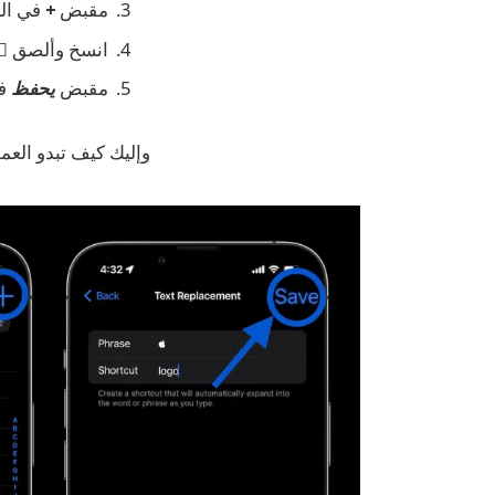
مقبض
+
في الزا
انسخ وألصق  (← هذا) في حقل العبارة، وأدخل النص البديل في حقل الاختصار
مقبض
يحفظ
في
وإليك كيف تبدو العمل