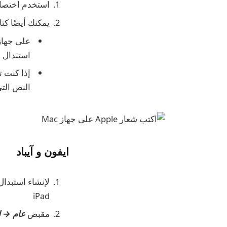
استخدم اختصار
يمكنك أيضًا كتابة  على أجهزة Mac وiPhone وiPad باستخدام اختصار “اس
استبدال 
النص التي تم إجر
ايفون و آيباد
لإنشاء استبدال نص شعار Apple
iPad
مقبض
عام → ل