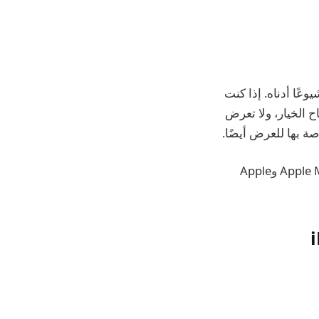
ت الأكثر شيوعًا أدناه. إذا كنت
 الخيار، ولا تعرض
يتم استخدام شعار  عبر مجموعة متنوعة من العلامات التجارية للشركة، بدءًا من Apple Music وApple