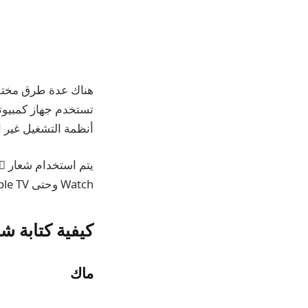
تستخدم جهاز كمبيوتر
أنظمة التشغيل غير التابعة لشركة Apple عادةً شعار Apple في
Watch وحتى Apple TV والمزيد.
كيفية كتابة شعار Apple على أجهزة Mac وne
ماك