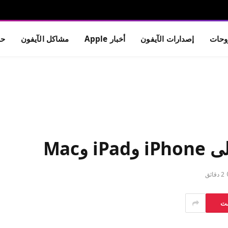
حات
إصدارات الآيفون
أخبار Apple
مشاكل الآيفون
حم
2 دقائق
ست