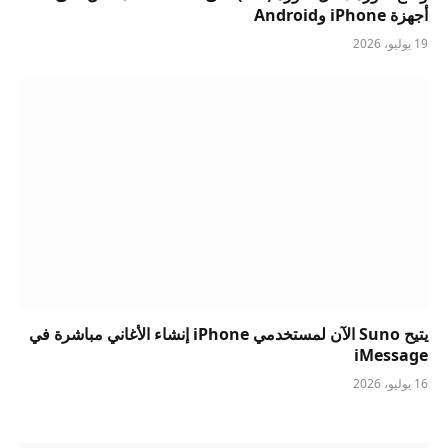
أجهزة iPhone وAndroid
19 يوليو، 2026
يتيح Suno الآن لمستخدمي iPhone إنشاء الأغاني مباشرة في
iMessage
16 يوليو، 2026