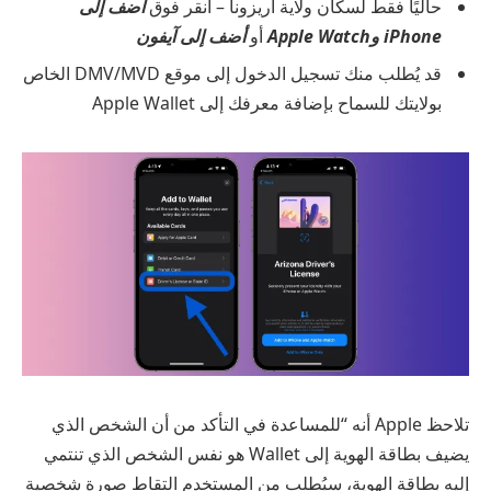
حاليًا فقط لسكان ولاية أريزونا – انقر فوق
أضف إلى
iPhone وApple Watch
أو
أضف إلى آيفون
قد يُطلب منك تسجيل الدخول إلى موقع DMV/MVD الخاص
بولايتك للسماح بإضافة معرفك إلى Apple Wallet
تلاحظ Apple أنه “للمساعدة في التأكد من أن الشخص الذي
يضيف بطاقة الهوية إلى Wallet هو نفس الشخص الذي تنتمي
إليه بطاقة الهوية، سيُطلب من المستخدم التقاط صورة شخصية