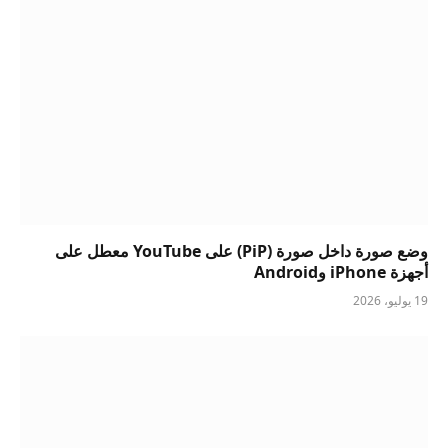
وضع صورة داخل صورة (PiP) على YouTube معطل على
أجهزة iPhone وAndroid
19 يوليو، 2026