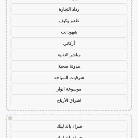
رذاذ التجارة
طعم وكيف
شهود نت
أركاني
مباشر التقنية
مدونة صحبة
شرقيات السياحة
موسوعة انوار
اشراق الأرباح
!
شراء باك لينك
شراء باك لينك