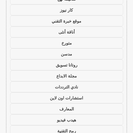
كار نيوز
موقع خبرة التقني
أناقة أنثى
متورخ
مدسن
روتانا تسويق
مجلة الابداع
نادي الترددات
استشارات اون لاين
المعارف
هيدب فيديو
رمح التقنية