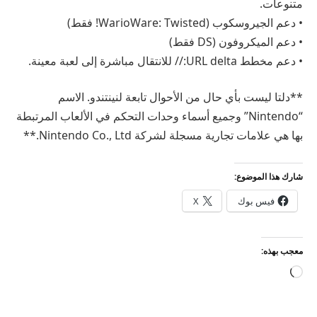
متنوعات.
• دعم الجيروسكوب (WarioWare: Twisted! فقط)
• دعم الميكروفون (DS فقط)
• دعم مخطط URL delta:// للانتقال مباشرة إلى لعبة معينة.
**دلتا ليست بأي حال من الأحوال تابعة لنينتندو. الاسم
“Nintendo” وجميع أسماء وحدات التحكم في الألعاب المرتبطة
بها هي علامات تجارية مسجلة لشركة Nintendo Co., Ltd.**
شارك هذا الموضوع:
فيس بوك
X
معجب بهذه:
جاري
التحميل…