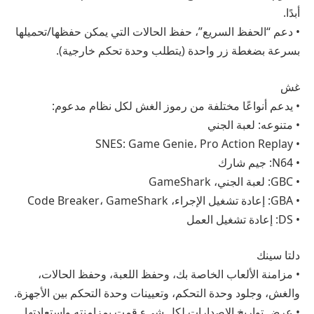
أبدًا.
• دعم “الحفظ السريع”، حفظ الحالات التي يمكن حفظها/تحميلها
بسرعة بضغطة زر واحدة (يتطلب وحدة تحكم خارجية).
غش
• يدعم أنواعًا مختلفة من رموز الغش لكل نظام مدعوم:
• متنوعه: لعبة الجني
• SNES: Game Genie، Pro Action Replay
• N64: جيم شارك
• GBC: لعبة الجني، GameShark
• GBA: إعادة تشغيل الإجراء، Code Breaker، GameShark
• DS: إعادة تشغيل العمل
دلتا سينك
• مزامنة الألعاب الخاصة بك، وحفظ اللعبة، وحفظ الحالات،
والغش، وجلود وحدة التحكم، وتعيينات وحدة التحكم بين الأجهزة.
• عرض تواريخ الإصدارات لكل شيء قمت بمزامنته واستعادتها