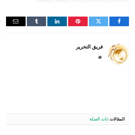
فيسبوك
تويتر
بينتيريست
لينكدإن
Tumblr
البريد
الإلكترو
فريق التحرير
موقع
الويب
المقالات
ذات الصلة