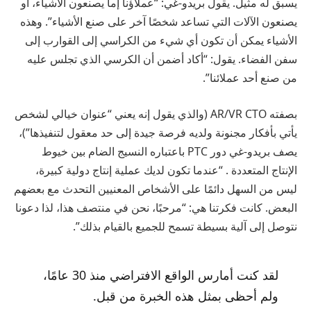
يسبق له مثيل. يقول بريدو-غي: “عملاؤنا إما يصنعون الأشياء، أو
يصنعون الآلات التي تساعد شخصًا آخر على صنع الأشياء”. وهذه
الأشياء يمكن أن تكون أي شيء من الكراسي إلى القوارب إلى
سفن الفضاء. يقول: “أكاد أضمن أن الكرسي الذي تجلس عليه
من صنع أحد عملائنا”.
بصفته AR/VR CTO (والذي يقول إنه يعني “عنوان خيالي لشخص
يأتي بأفكار مجنونة ولديه فرصة جيدة إلى حد معقول لتنفيذها”)،
يصف بريدو-غي دور PTC باعتباره النسيج الضام بين خيوط
الإنتاج المتعددة . “عندما تكون لديك عملية إنتاج دولية كبيرة،
ليس من السهل دائمًا على الأشخاص المعنيين التحدث مع بعضهم
البعض. كانت فكرتنا هي: “مرحبًا، نحن في منتصف هذا، لذا دعونا
نتوصل إلى آلية بسيطة تسمح للجميع بالقيام بذلك”.
لقد كنت أمارس الواقع الافتراضي منذ 30 عامًا،
ولم أحظى بمثل هذه الخبرة من قبل.