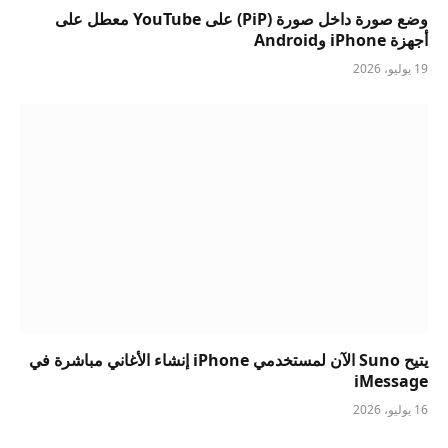
وضع صورة داخل صورة (PiP) على YouTube معطل على
أجهزة iPhone وAndroid
19 يوليو، 2026
يتيح Suno الآن لمستخدمي iPhone إنشاء الأغاني مباشرة في
iMessage
16 يوليو، 2026