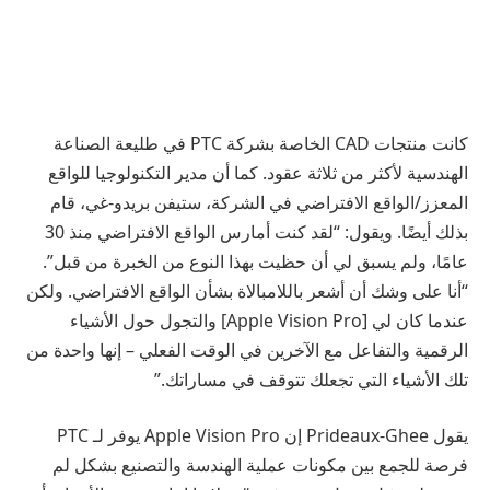
كانت منتجات CAD الخاصة بشركة PTC في طليعة الصناعة
الهندسية لأكثر من ثلاثة عقود. كما أن مدير التكنولوجيا للواقع
المعزز/الواقع الافتراضي في الشركة، ستيفن بريدو-غي، قام
بذلك أيضًا. ويقول: “لقد كنت أمارس الواقع الافتراضي منذ 30
عامًا، ولم يسبق لي أن حظيت بهذا النوع من الخبرة من قبل”.
“أنا على وشك أن أشعر باللامبالاة بشأن الواقع الافتراضي. ولكن
عندما كان لي [Apple Vision Pro] والتجول حول الأشياء
الرقمية والتفاعل مع الآخرين في الوقت الفعلي – إنها واحدة من
تلك الأشياء التي تجعلك تتوقف في مساراتك.”
يقول Prideaux-Ghee إن Apple Vision Pro يوفر لـ PTC
فرصة للجمع بين مكونات عملية الهندسة والتصنيع بشكل لم