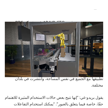
ستيفن بريدو-غي، AR/VR CTO في شركة PTC
بالنسبة لشركة PTC، يتعلق الأمر كله بالتواصل والتعاون. يقول
بريدو-غي: “يمكنك أن تكون مستخدمًا واحدًا وتحصل على الكثير
من القيمة من تطبيقنا، ولكن الأمر يبدأ حقًا عندما يكون لديك
عدة أشخاص يتعاونون، إما في نفس الغرفة أو عبر FaceTime
وSharePlay”. يتحدث من التجربة. قامت شركة PTC باختبار
تطبيقها مع الجميع في نفس المساحة، وانتشرت في بلدان
مختلفة.
يقول بريدو-غي: “إنها تتيح بعض حالات الاستخدام المثيرة للاهتمام
حقًا، خاصة فيما يتعلق بالعبور”. “يمكنك استخدام التفاعلات