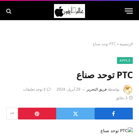
الرئيسية
»
PTC توحد صناع
APPLE
PTC توحد صناع
بواسطة
فريق التحرير
29 أبريل، 2024
لا توجد تعليقات
3 دقائق