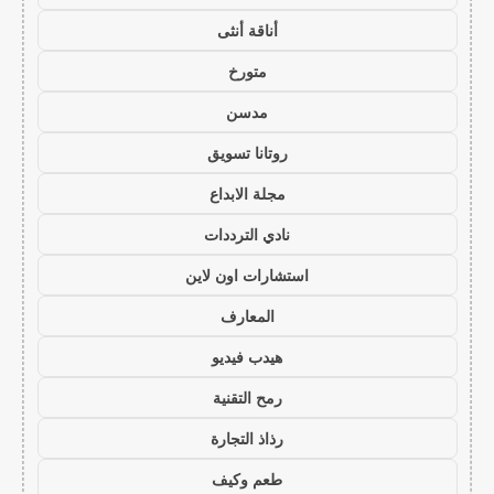
أناقة أنثى
متورخ
مدسن
روتانا تسويق
مجلة الابداع
نادي الترددات
استشارات اون لاين
المعارف
هيدب فيديو
رمح التقنية
رذاذ التجارة
طعم وكيف