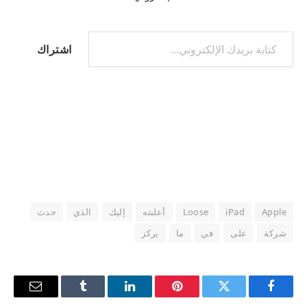
كتابة بريدك الإلكتروني...
اشتراك
Apple
iPad
Loose
أعلنته
إليك
الذي
حدث
شركة
على
في
ما
يركز
فيسبوك
تويتر
بينتيريست
لينكدإن
Tumblr
البريد