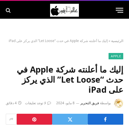
الرئيسية
»
إليك ما أعلنته شركة Apple في حدث “Let Loose” الذي يركز على iPad
APPLE
إليك ما أعلنته شركة Apple في
حدث “Let Loose” الذي يركز
على iPad
بواسطة
فريق التحرير
8 مايو، 2024
لا توجد تعليقات
4 دقائق