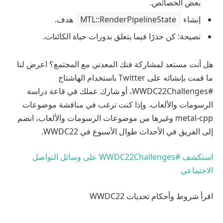
بعض الخصائص.
إنشاء
MTL::RenderPipelineState
هدف.
نصيحة: كن حذرًا فيما يتعلق بدورات حياة الكائنات.
هل أنت مستعد لمشاركة فنك المعدني مع المجتمع؟ اعرض لنا
ما قمت بإنشائه على Twitter باستخدام الهاشتاج
#WWDC22Challenges، أو شارك عملك في قاعة دراسة
الرسومات والألعاب. وإذا كنت ترغب في مناقشة موضوعات
metal-cpp وغيرها من موضوعات الرسومات والألعاب، انضم
إلى الفريق في الأحداث طوال الأسبوع في WWDC22.
استكشف #WWDC22Challenges على وسائل التواصل
الاجتماعي
اقرأ شروط وأحكام تحديات WWDC22