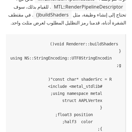
MTL::RenderPipelineDescriptor
. للقيام بذلك، سوف
تحتاج إلى إنشاء وظيفة، مثل
buildShaders()
. في مقتطف
الشفرة أدناه، قدمنا ​​رمز التظليل المطلوب لعرض مثلث واحد.
()
void
Renderer::buildShaders
using
 NS::StringEncoding::UTF8StringEncodin
const
char
* shaderSrc = 