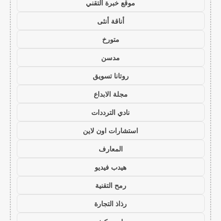
موقع خبرة التقني
أناقة أنثى
متورخ
مدسن
روتانا تسويق
مجلة الابداع
نادي الترددات
استشارات اون لاين
المعارف
هيدب فيديو
رمح التقنية
رذاذ التجارة