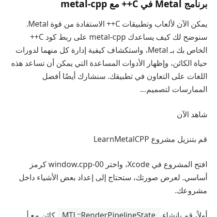
برنامج Metal في C++ مع metal-cpp
يمكن الآن لألعاب وتطبيقات C++ الاستفادة من قوة Metal.
سنوضح لك كيف يساعدك metal-cpp على ربط كود C++
الخاص بك بـ Metal، واستكشاف كيفية إدارة كل منهما لدورات
حياة الكائن، وإظهار الأدوات المساعدة التي يمكن أن تساعد هذه
اللغات على التعاون في تطبيقك. سنشارك أيضًا أفضل
الممارسات لتصميم…
شاهد الآن
قم بتنزيل مشروع LearnMetalCPP
افتح المشروع في Xcode، واختر 00-window.cpp كرمز
أساسي. لعرض صورتك، ستحتاج إلى إعداد بعض الأشياء داخل
مشروعك.
أولاً، قم بإنشاء
MTL::RenderPipelineState
كائن مع أ