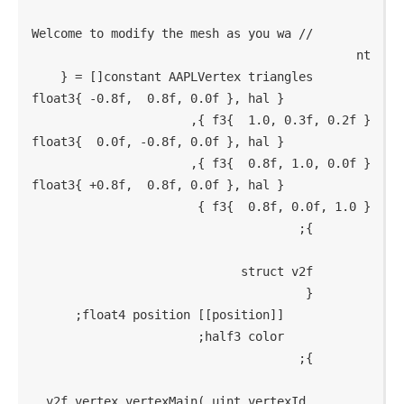
        // Welcome to modify the mesh as you wa
            { float3{ -0.8f,  0.8f, 0.0f }, hal
            { float3{  0.0f, -0.8f, 0.0f }, hal
            { float3{ +0.8f,  0.8f, 0.0f }, hal
        v2f vertex vertexMain( uint vertexId 