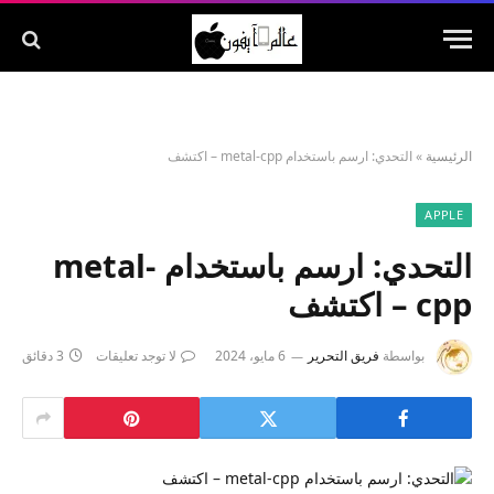
الرئيسية
»
التحدي: ارسم باستخدام metal-cpp – اكتشف
APPLE
التحدي: ارسم باستخدام metal-
cpp – اكتشف
بواسطة
فريق التحرير
6 مايو، 2024
لا توجد تعليقات
3 دقائق