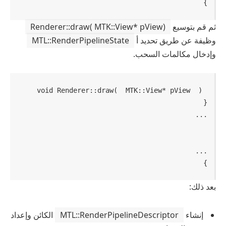
}
ثم قم بتوسيع
Renderer::draw( MTK::View* pView)
وظيفة عن طريق تحديد أ
MTL::RenderPipelineState
وإدخال مكالمات السحب.
void
Renderer::draw
(  MTK::View* pView  )
}
بعد ذلك:
إنشاء
MTL::RenderPipelineDescriptor
الكائن وإعداد