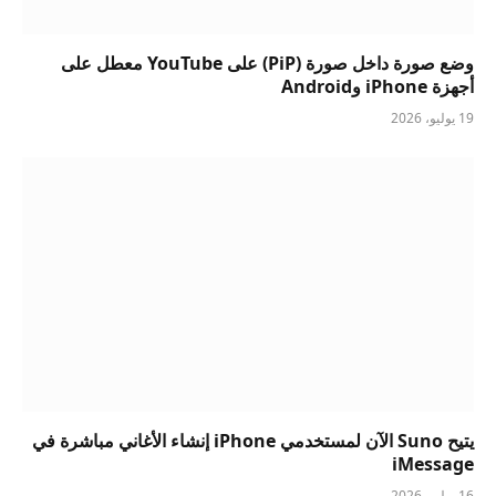
وضع صورة داخل صورة (PiP) على YouTube معطل على
أجهزة iPhone وAndroid
19 يوليو، 2026
يتيح Suno الآن لمستخدمي iPhone إنشاء الأغاني مباشرة في
iMessage
16 يوليو، 2026