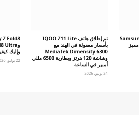
Samsung
تم إطلاق هاتف IQOO Z11 Lite
 Z Fold8
v: أيهما مميز
بأسعار معقولة في الهند مع
MediaTek Dimensity 6300
وإليك كيفية 
وشاشة 120 هرتز وبطارية 6500 مللي
22 يوليو، 2026
أمبير في الساعة
24 يوليو، 2026