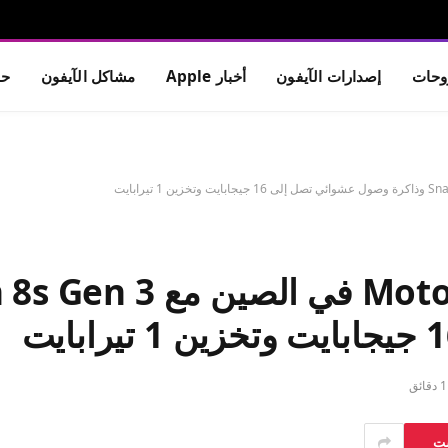
حات
إصدارات الآيفون
أخبار Apple
مشاكل الآيفون
حم
1 دقائق
ست