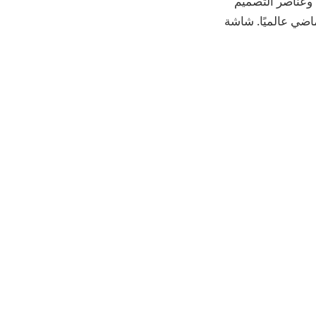
 القوية وعناصر التصميم
الذي تم إطلاقه الشهر الماضي عالميًا. شاشة