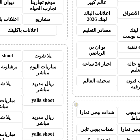
عالم كبير
موقع تجاربنا
ديوان ا
تجارب الحياه
الاشراق
اعلانات الباك
لينك 2026
مشاريع
اعلانات ب
 لينك
مصادر التعليم
اعلانات باكلينك
 بوست
 تقنية
يو ان بي
الرياضي
a shoot
يلا شوت
 حالة
اخبار 24 ساعة
مباريات اليوم
برشلونة 
عليم
مباشر
 فنون
صحيفة العالم
ريال مدريد
يلا ش
رفيه
مباشر
yalla shoot
مباريات 
!
مباش
 ببجي
شدات ببجي تمارا
ريال مدريد
يلا ش
ساط
مباشر
جي تمارا
شدات ببجي تابي
yalla shoot
مباريات 