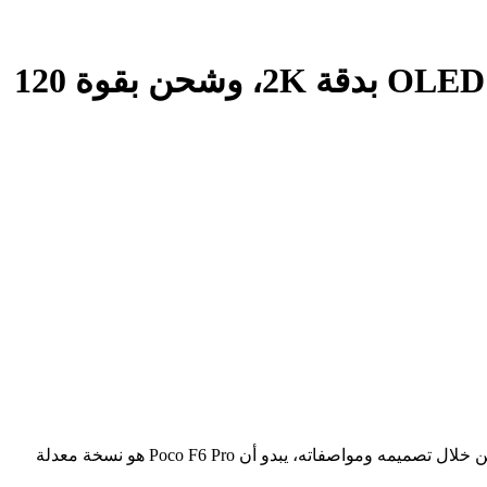
تم إطلاق Poco F6 Pro مع معالج Snapdragon 8 Gen 2 SoC، وشاشة OLED بدقة 2K، وشحن بقوة 120