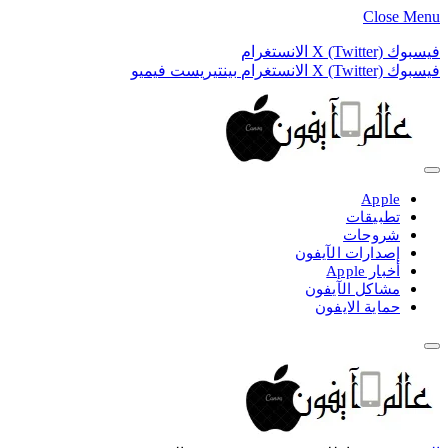
Close Menu
فيسبوك
X (Twitter)
الانستغرام
فيسبوك
X (Twitter)
الانستغرام
بينتيريست
فيميو
Apple
تطبيقات
شروحات
إصدارات الآيفون
أخبار Apple
مشاكل الآيفون
حماية الايفون