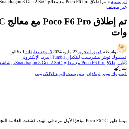
الرئيسية
»
تم إطلاق Poco F6 Pro مع معالج Snapdragon 8 Gen 2 SoC، وشاشة OLED بدقة 2K، وشحن بقوة 120 وات
غير مصنف
وات
بواسطة
فريق التحرير
23 مايو، 2024
لا توجد تعليقات
1 دقائق
فيسبوك
تويتر
بينتيريست
لينكدإن
Tumblr
البريد الإلكتروني
شاركها
فيسبوك
تويتر
لينكدإن
بينتيريست
البريد الإلكتروني
بينما ظهر Poco F6 5G مؤخرًا لأول مرة في الهند، كشفت العلامة التجارية أيضًا عن إصدار “Pro” من الجهاز لأسواق دولية مختارة. إذا حكمنا من خلال تصميمه ومواصفاته، يبدو أن Poco F6 Pro هو نسخة معدلة