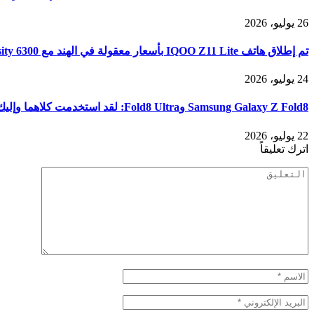
26 يوليو، 2026
تم إطلاق هاتف IQOO Z11 Lite بأسعار معقولة في الهند مع MediaTek Dimensity 6300 وشاشة 120 هرتز وبطارية 6500 مللي أمبير في الساعة
24 يوليو، 2026
Samsung Galaxy Z Fold8 وFold8 Ultra: لقد استخدمت كلاهما وإليك كيفية الاختيار فعليًا
22 يوليو، 2026
اترك تعليقاً