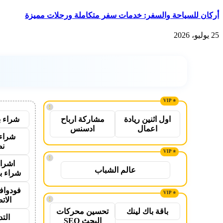
أركان للسياحة والسفر: خدمات سفر متكاملة ورحلات مميزة
25 يوليو، 2026
!
شراء ب
اول اثنين ريادة
مشاركة ارباح
اعمال
ادسنس
شراء 
نص
!
اشراق
عالم الشباب
شراء ب
فودواف
الات
!
باقة باك لينك
تحسين محركات
الت
البحث SEO