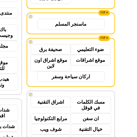
منتدى 
!
ماسنجر المسلم
باك
وجيست
!
مجلة
ضوء التعليمي
صحيفة برق
موقع اشراقات
موقع اشراق اون
موقع
لاين
للت
اركان سياحة وسفر
هيدب
وت
!
مسك الكلمات
اشراق التقنية
في قوقل
شدات
اق
ان سفن
مرابع التكنولوجيا
شدات بب
خيال التقنية
شوف ويب