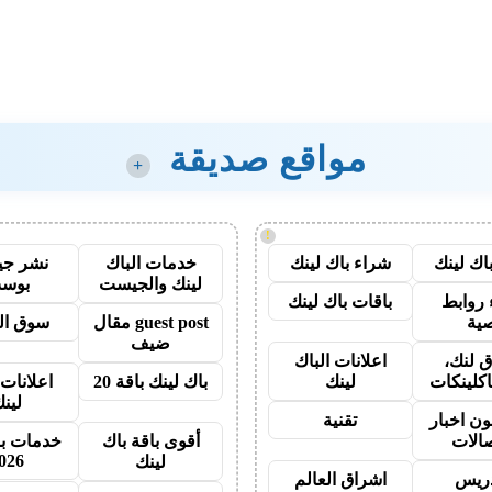
مواقع صديقة
+
!
اك لينك
شراء باك لينك
خدمات الباك
نشر ج
لينك والجيست
بوس
روابط
باقات باك لينك
ية
guest post مقال
سوق ال
ضيف
 لنك،
اعلانات الباك
اكلينكات
لينك
باك لينك باقة 20
اعلانات 
لين
ون اخبار
تقنية
صالات
أقوى باقة باك
خدمات با
026
لينك
دريس
اشراق العالم