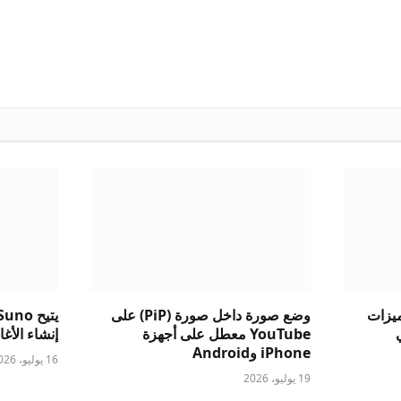
ست ميزات
وضع صورة داخل صورة (PiP) على
الي
YouTube معطل على أجهزة
إنشاء الأغاني
iPhone وAndroid
16 يوليو، 2026
19 يوليو، 2026