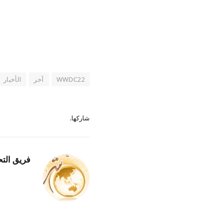
WWDC22
آخر
الأخبار
شاركها.
فريق التح