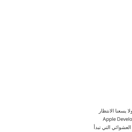
ربة خاصة طوال اليوم في Apple Park في 6 يونيو لبدء مؤتمر WWDC22، ولا يسعنا الانتظار
Apple  وبرنامج Apple Developer Enterprise
ية الاختيار العشوائي التي تبدأ