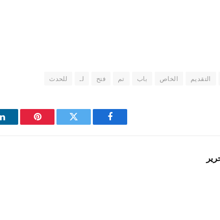
التقديم
الخاص
باب
تم
فتح
لـ
للحدث
فيسبوك
تويتر
بينتيريست
ل
رير