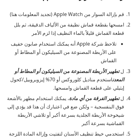
قم بإزالة السوار من Apple Watch (تجديد المعلومات هنا)
امسحها بقطعة قماش نظيفة من الألياف الدقيقة، ثم بلل
قطعة القماش قليلاً بالماء النظيف إذا لزم الأمر
تلاحظ شركة Apple أنه يمكنك استخدام صابون خفيف
على الأربطة المصنوعة من السيليكون أو المطاط أو
القماش
ل
تطهير الأربطة المصنوعة من السيليكون أو المطاط أو
المعدن
استخدم مناديل كلوروكس أو 70% إيزوبروبيل/كحول
إيثيلي على قطعة القماش وامسحها.
ل
تطهير الفرقة من أي مادة
، يمكنك استخدام مطهر بالأشعة
فوق البنفسجية – ولكن ضع في اعتبارك أن هذا قد يؤدي إلى
شيخوخة الأربطة الجلدية بسرعة أكبر أو تلاشي الأربطة
القماشية بسرعة أكبر
استخدمي خيط تنظيف الأسنان لتفتيت وإزالة المادة اللزجة