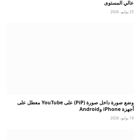
عالي المستوى
25 يوليو، 2026
وضع صورة داخل صورة (PiP) على YouTube معطل على
أجهزة iPhone وAndroid
19 يوليو، 2026