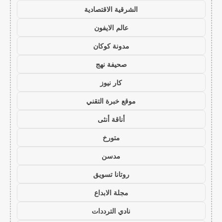
الشرقية الاقتصادية
عالم الايفون
مدونة كوكان
صحيفة نهج
كار نيوز
موقع خبرة التقني
أناقة أنثى
متورخ
مدسن
روتانا تسويق
مجلة الابداع
نادي الترددات