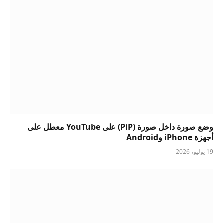
وضع صورة داخل صورة (PiP) على YouTube معطل على
أجهزة iPhone وAndroid
19 يوليو، 2026