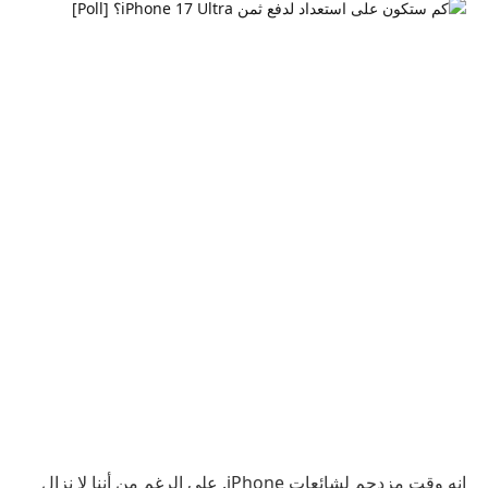
إنه وقت مزدحم لشائعات iPhone. على الرغم من أننا لا نزال