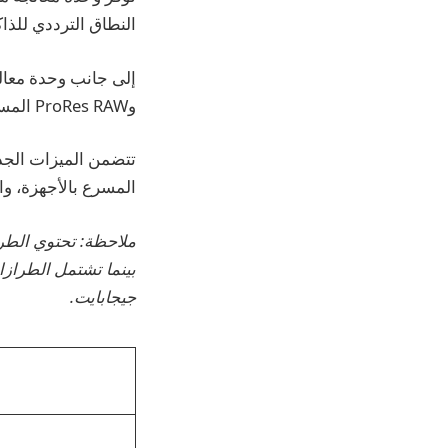
النطاق الترددي للذاكرة من 100 جيجابايت/ثانية إلى 120 ج
وProRes RAW المسرع للأجهزة – لينضم إلى جهاز Mac في القدرة على التعامل مع فيديو 8K.
المسرع بالأجهزة، وا
جيجابايت.