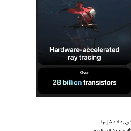
يعود الاختلاف الرئيسي في الأداء بين iPad Pro الجديد والقديم إلى ترقية شريحة M4. تقول Apple إنها
توفر وحدة معالجة مركزية أسرع بنسبة تصل إلى 50%، ووحدة معالجة رسومات أسرع 4x، وزيادة في عرض