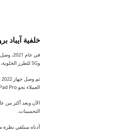
خلفية آيباد برو
و5G للطرز الخلوية، وميزات الكاميرا الجديدة مثل Center Stage، والمزيد.
العملاء نحو M1 iPad Pro أو حتى iPad Air.
التحسينات.
أدناه سنلقي نظرة متعمقة على ad Pro