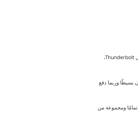
في عام 2021، وصل iPad Pro مقاس 11 و12.9 بوصة مزودًا بشريحة M1 القوية، واتصال Thunderbolt،
منها كان بسيطًا وربما دفع
 إطلاق موديلات iPad Pro 2024 بشريحة M4 الجديدة تمامًا ومجموعة من