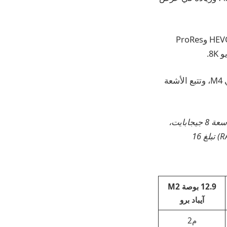
إلى جانب وحدة معالجة الرسومات الجديدة، يأتي محرك وسائط يوفر دعم 8K H.264 وHEVC وProRes
تتضمن الميزات الجديدة الأخرى 38 تريليون عملية في الثانية باستخدام المحرك العصبي M4، وتتبع الأشعة
ملاحظة: تحتوي الطرازات 128 و256 و512 جيجابايت على ذاكرة وصول عشوائي (RAM) سعة 8 جيجابايت،
بينما تشتمل الطرازات ذات سعة 1 تيرابايت و2 تيرابايت على ذاكرة وصول عشوائي (RAM) تبلغ 16
12.9 بوصة M2
آيباد برو
م2