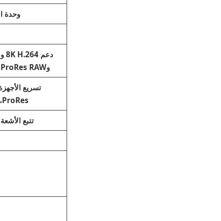
وحدة ال
وProRes RAW المسرع بالأجهزة
ProRes، وProRes RAW
تتبع الأشعة