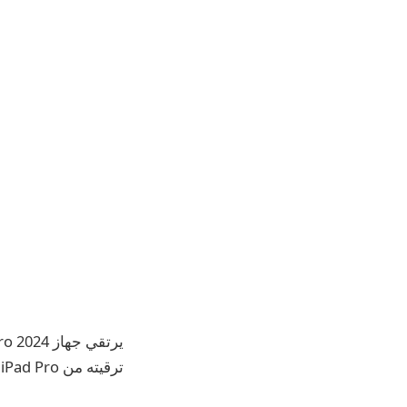
ترقيته من iPad Pro السابق؟ تابع القراءة لإلقاء نظرة تفصيلية على M4 iPad Pro وM2 iPad Pro.