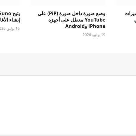
ست ميزات
وضع صورة داخل صورة (PiP) على
الي
YouTube معطل على أجهزة
إنشاء الأغاني
iPhone وAndroid
16 يوليو، 2026
19 يوليو، 2026