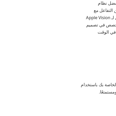
بفضل نظام
، يتيح Apple Vision Pro للمستخدمين التفاعل مع
المحتوى الرقمي بطريقة تبدو وكأنها موجودة فعليًا في مساحتهم. يتميز التصميم المذهل لـ Apple Vision
الدقة يضم 23 مليون بكسل عبر شاشتين، وسيليكون Apple المخصص في تصميم
 في الوقت
الخاصة بك باستخدام
مستمتعًا.