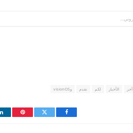
آخر
الأخبار
لكم
نقدم
وvisionOS
فيسبوك
تويتر
بينتيريست
ل