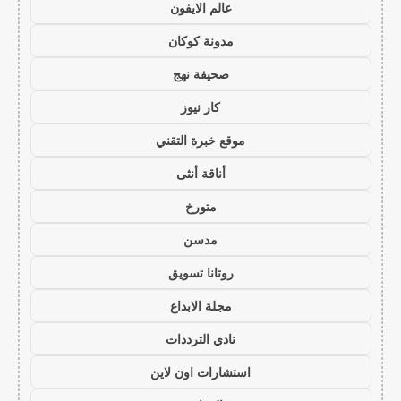
عالم الايفون
مدونة كوكان
صحيفة نهج
كار نيوز
موقع خبرة التقني
أناقة أنثى
متورخ
مدسن
روتانا تسويق
مجلة الابداع
نادي الترددات
استشارات اون لاين