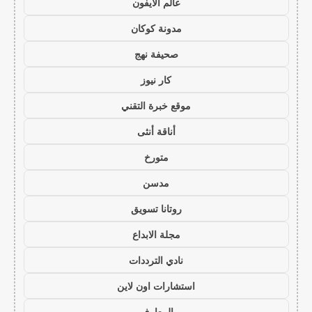
عالم الايفون
مدونة كوكان
صحيفة نهج
كار نيوز
موقع خبرة التقني
أناقة أنثى
متورخ
مدسن
روتانا تسويق
مجلة الابداع
نادي الترددات
استشارات اون لاين
المعارف