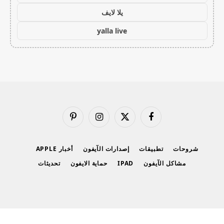
يلا لايف
yalla live
فيسبوك
X
الانستغرام
بينتيريست
(Twitter)
شروحات
تطبيقات
إصدارات الآيفون
أخبار APPLE
مشاكل الآيفون
IPAD
حماية الايفون
تحديثات