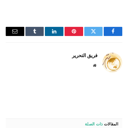
فيسبوك
تويتر
بينتيريست
لينكدإن
Tumblr
البريد
الإلكترو
فريق التحرير
موقع
الويب
المقالات
ذات الصلة