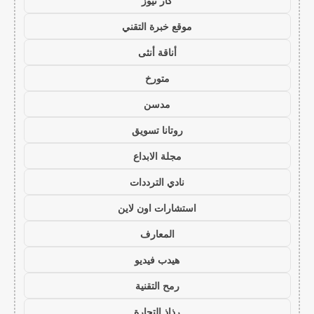
كار نيوز
موقع خبرة التقني
أناقة أنثى
متورخ
مدسن
روتانا تسويق
مجلة الابداع
نادي الترددات
استشارات اون لاين
المعارف
هيدب فيديو
رمح التقنية
رذاذ التجارة