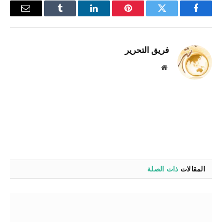
فيسبوك
تويتر
بينتيريست
لينكدإن
Tumblr
البريد
الإلكترو
فريق التحرير
موقع
الويب
المقالات
ذات الصلة