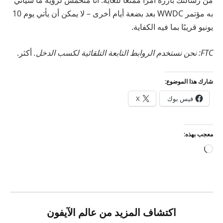
من رسالتك بارزة أمرًا ممتعًا للغاية. أنا متحمس لرؤية ما سيأتي
به مؤتمر WWDC بعد بضعة أيام أخرى – لا يمكن أن يأتي يوم 10
يونيو قريبًا بما فيه الكفاية.
FTC: نحن نستخدم الروابط التابعة التلقائية لكسب الدخل.
أكثر.
شارك هذا الموضوع:
فيس بوك
X
معجب بهذه:
جاري
التحميل…
اكتشاف المزيد من عالم الآيفون