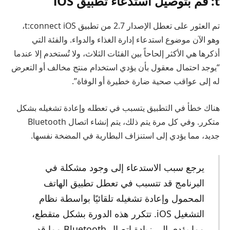
t: قم بتوصيل استدعاء تطبيق iOS
تم العثور على تعطل الإصدار 2.7 من تطبيق t:connect iOS،
وهو الآن موضوع استدعاء إدارة الغذاء والدواء. والفئة التي
أذكرها هي الأكثر إلحاحاً بين الفئات الثلاث، ولا تُستخدم إلا عندما
“يوجد احتمال معقول بأن يؤدي استخدام منتج مخالف أو التعرض
له إلى عواقب صحية ضارة خطيرة أو الوفاة”.
هناك خطأ في التطبيق يتسبب في تعطله وإعادة تشغيله بشكل
متكرر. وفي كل مرة يتم ذلك، يتم إنشاء اتصال Bluetooth
جديد، مما يؤدي إلى استنزاف البطارية في المضخة نفسها.
يرجع سبب الاستدعاء إلى وجود مشكلة في
البرنامج قد تتسبب في تعطل تطبيق الهاتف
المحمول وإعادة تشغيله تلقائيًا بواسطة نظام
التشغيل iOS. تتكرر هذه الدورة بشكل متقطع،
مما يؤدي إلى زيادة اتصال Bluetooth مما قد