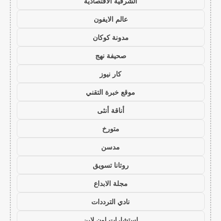
الشرقية الاقتصادية
عالم الايفون
مدونة كوكان
صحيفة نهج
كار نيوز
موقع خبرة التقني
أناقة أنثى
متورخ
مدسن
روتانا تسويق
مجلة الابداع
نادي الترددات
استشارات اون لاين