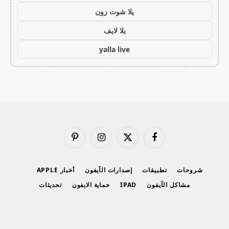
يلا شوت زون
يلا لايف
yalla live
فيسبوك
X
الانستغرام
بينتيريست
(Twitter)
شروحات
تطبيقات
إصدارات الآيفون
أخبار APPLE
مشاكل الآيفون
IPAD
حماية الايفون
تحديثات