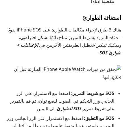
مفصلة أدناه)
استغاثة الطوارئ
هناك 3 طرق لإجراء مكالمات الطوارئ على iPhone SOS يدويًا
– SOS المزود بشريط التمرير متاح دائمًا بشكل افتراضي،
ويمكنك تمكين/تعطيل الطريقتين الأخريين في
الإعدادات >
طوارئ SOS
.
SOS مع شريط التمرير:
اضغط مع الاستمرار على الزر
الجانبي وزر التحكم في الصوت لبضع ثوان، ثم قم بالتمرير
على
شريط تمرير SOS للطوارئ
إلى اليمين
SOS مع التعليق:
اضغط مع الاستمرار على الزر الجانبي وزر
الصوت، واستمر في الضغط عليهما حتى يبدأ العد التنازلي