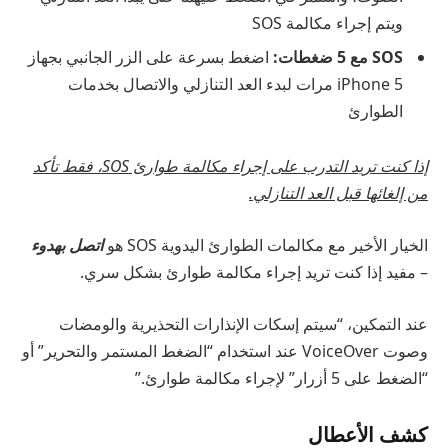
ويتم إجراء مكالمة SOS
SOS مع 5 ضغطات:
اضغط بسرعة على الزر الجانبي بجهاز
iPhone 5 مرات لبدء العد التنازلي والاتصال بخدمات
الطوارئ
إذا كنت تريد التدرب على إجراء مكالمة طوارئ SOS، فقط تأكد
من إلغائها قبل العد التنازلي.
الخيار الأخير مع مكالمات الطوارئ اليدوية SOS هو
اتصل بهدوء
– مفيد إذا كنت تريد إجراء مكالمة طوارئ بشكل سري.
عند التمكين، “سيتم إسكات الإنذارات التحذيرية والومضات
وصوت VoiceOver عند استخدام “الضغط المستمر والتحرير” أو
“الضغط على 5 أزرار” لإجراء مكالمة طوارئ.”
كشف الأعطال