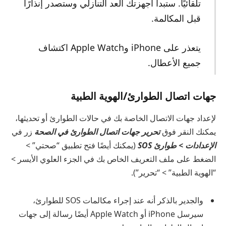
تلقائيًا. ستبدأ أجهزتك العد التنازلي وستصدر إنذارًا
قبل المكالمة.
يتعذر على iPhone وApple Watch اكتشاف
جميع الأعطال.
جهات اتصال الطوارئ/الهوية الطبية
لإعداد جهات الاتصال الخاصة بك في حالات الطوارئ أو تحديثها،
يمكنك النقر فوق
تحرير جهات اتصال الطوارئ في الصحة
زر في
الإعدادات > طوارئ SOS
(يمكنك أيضًا فتح تطبيق “صحتي” >
الضغط على ملف التعريف الخاص بك في الجزء العلوي الأيسر >
“الهوية الطبية” > “تحرير”).
والجدير بالذكر أنه عند إجراء مكالمات SOS للطوارئ،
سيرسل iPhone أو Apple Watch أيضًا رسالة إلى جهات