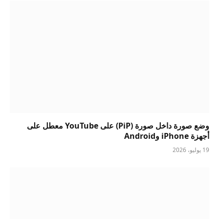
وضع صورة داخل صورة (PiP) على YouTube معطل على
أجهزة iPhone وAndroid
19 يوليو، 2026