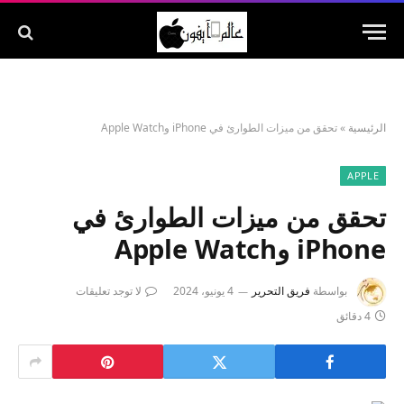
الرئيسية
»
تحقق من ميزات الطوارئ في iPhone وApple Watch
APPLE
تحقق من ميزات الطوارئ في
iPhone وApple Watch
بواسطة
فريق التحرير
4 يونيو، 2024
لا توجد تعليقات
4 دقائق