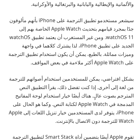
والألمانية والإيطالية واليابانية والبرتغالية والأوكرانية.
سيشعر مستخدمو تطبيق الترجمة على iPhone بأنهم مألوفون
جدًا بمجرد قيامهم بتحديث Apple Watch الخاصة بهم إلى
watchOS 11. ومن غير المستغرب أن يعتمد تطبيق watchOS
الجديد على تطبيق iPhone، لذا يشترك كلاهما في واجهة
وميزات مماثلة. بالطبع، يمكن أن يكون استخدام تطبيق الترجمة
على Apple Watch أكثر ملاءمة في بعض المواقف.
بشكل افتراضي، يمكن للمستخدمين استخدام أصواتهم للترجمة
من لغة إلى أخرى. إذا كنت تفضل ذلك، يقرأ التطبيق النص
المترجم بصوت عالٍ. هناك أيضًا خيار استخدام لوحة المفاتيح
المدمجة في Apple Watch لكتابة النص. وكما هو الحال على
iPhone، يتوفر لدى المستخدمين خيار تنزيل اللغات إلى Apple
Watch للترجمة دون الاتصال بالإنترنت.
تقوم Apple أيضًا بتضمين أداة Smart Stack لتطبيق الترجمة