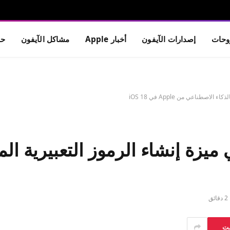
حات
إصدارات الآيفون
أخبار Apple
مشاكل الآيفون
حم
لى Genmoji، وهي ميزة إنشاء الرموز التعب
2 دقائق
ست