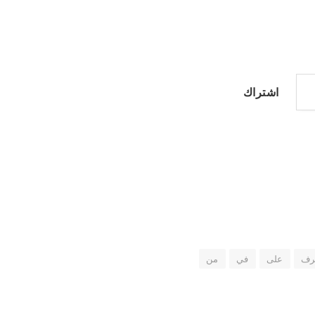
اشتراك
رف
على
في
من