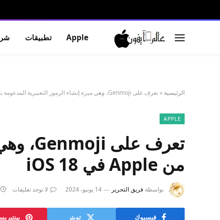
Apple
تطبيقات
شرو
الرئيسية
»
تعرف على Genmoji، وهي ميزة إنشاء الرموز التعبيرية المدعومة بالذكاء الاصطناعي من Apple في iOS 18
APPLE
تعرف ع
من Apple في iOS 18
بواسطة
فريق التحرير
14 يونيو، 2024
لا توجد تعليقات
فيسبوك
تويتر
بينتيري