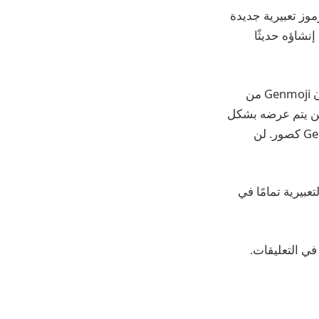
 والتي تمكنك من إنشاء رموز تعبيرية جديدة
يقدم لك iOS 18 رمزًا تعبيريًا تم إنشاؤه حديثًا
نظرًا لأن الرموز التعبيرية هي في الواقع أحرف يونيكود تعمل عبر الأنظمة الأساسية، فإن Genmoji من
، فلن يتم عرضه بشكل
صحيح على الأجهزة غير التابعة لشركة Apple. وبدلاً من ذلك، تقوم Apple بإنشاء Genmoji كصور. لن
التعبيرية تمامًا في