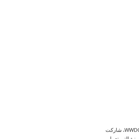
اليوم وسط مجموعة من ميزات Apple Intelligence التي ظهرت لأول مرة في مؤتمر WWDC، شاركت
اء رمز تعبيري في أي مناسبة. تسمي Apple هذه الميزة التي تعمل