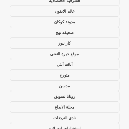
الشرقية الاقتصادية
عالم الايفون
مدونة كوكان
صحيفة نهج
كار نيوز
موقع خبرة التقني
أناقة أنثى
متورخ
مدسن
روتانا تسويق
مجلة الابداع
نادي الترددات
استشارات اون لاين