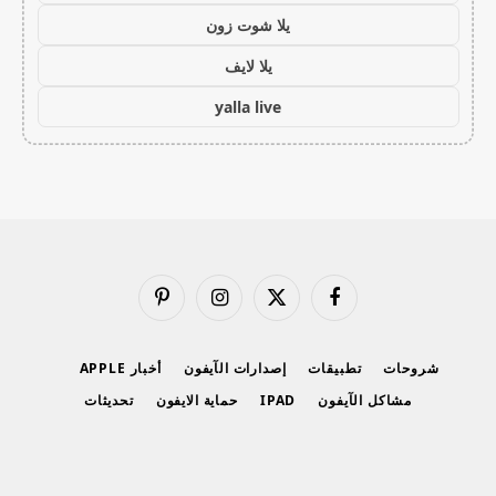
يلا شوت زون
يلا لايف
yalla live
فيسبوك
X
الانستغرام
بينتيريست
(Twitter)
شروحات
تطبيقات
إصدارات الآيفون
أخبار APPLE
مشاكل الآيفون
IPAD
حماية الايفون
تحديثات