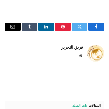
فيسبوك
تويتر
بينتيريست
لينكدإن
Tumblr
البريد
الإلكترو
فريق التحرير
موقع
الويب
المقالات
ذات الصلة