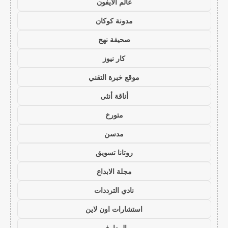
عالم الايفون
مدونة كوكان
صحيفة نهج
كار نيوز
موقع خبرة التقني
أناقة أنثى
متورخ
مدسن
روتانا تسويق
مجلة الابداع
نادي الترددات
استشارات اون لاين
المعارف