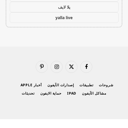
يلا لايف
yalla live
فيسبوك
X
الانستغرام
بينتيريست
(Twitter)
شروحات
تطبيقات
إصدارات الآيفون
أخبار APPLE
مشاكل الآيفون
IPAD
حماية الايفون
تحديثات