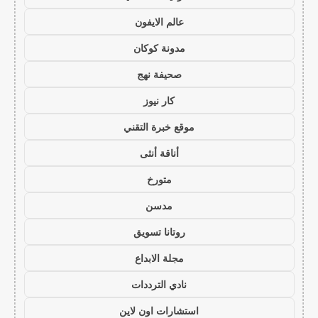
عالم الايفون
مدونة كوكان
صحيفة نهج
كار نيوز
موقع خبرة التقني
أناقة أنثى
متورخ
مدسن
روتانا تسويق
مجلة الابداع
نادي الترددات
استشارات اون لاين