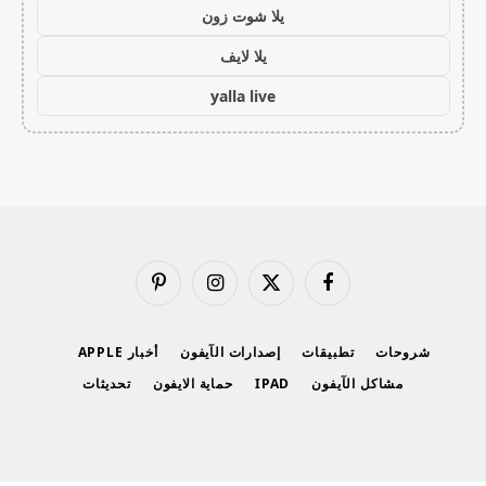
يلا شوت زون
يلا لايف
yalla live
فيسبوك
X
الانستغرام
بينتيريست
(Twitter)
شروحات
تطبيقات
إصدارات الآيفون
أخبار APPLE
مشاكل الآيفون
IPAD
حماية الايفون
تحديثات