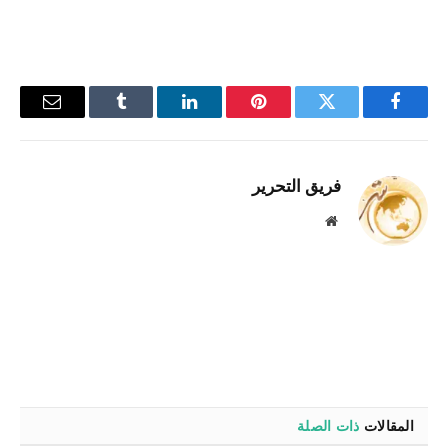
فيسبوك
تويتر
بينتيريست
لينكدإن
Tumblr
البريد
الإلكترو
فريق التحرير
موقع
الويب
المقالات
ذات الصلة