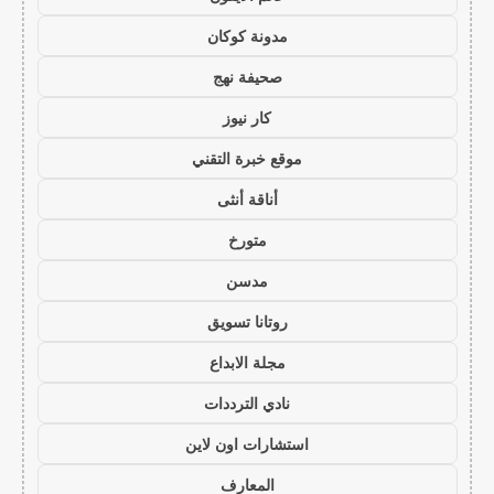
مدونة كوكان
صحيفة نهج
كار نيوز
موقع خبرة التقني
أناقة أنثى
متورخ
مدسن
روتانا تسويق
مجلة الابداع
نادي الترددات
استشارات اون لاين
المعارف