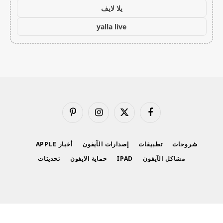
يلا لايف
yalla live
فيسبوك
X
الانستغرام
بينتيريست
(Twitter)
شروحات
تطبيقات
إصدارات الآيفون
أخبار APPLE
مشاكل الآيفون
IPAD
حماية الايفون
تحديثات