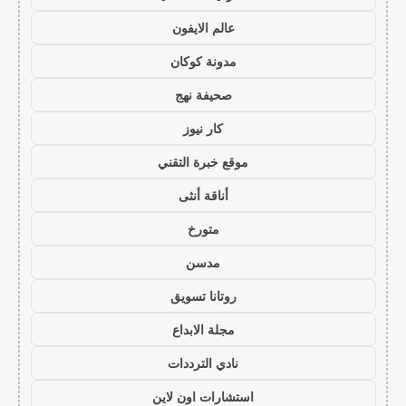
عالم الايفون
مدونة كوكان
صحيفة نهج
كار نيوز
موقع خبرة التقني
أناقة أنثى
متورخ
مدسن
روتانا تسويق
مجلة الابداع
نادي الترددات
استشارات اون لاين