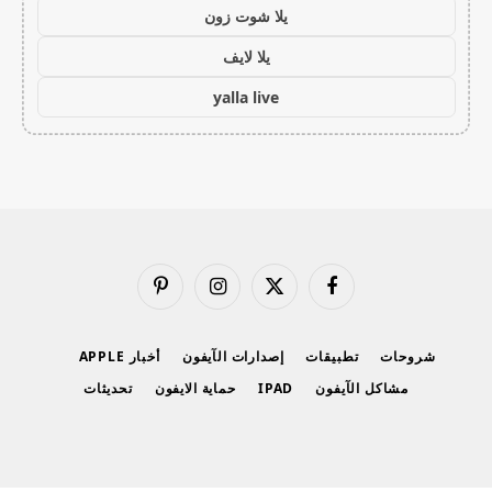
يلا شوت زون
يلا لايف
yalla live
فيسبوك
X
الانستغرام
بينتيريست
(Twitter)
شروحات
تطبيقات
إصدارات الآيفون
أخبار APPLE
مشاكل الآيفون
IPAD
حماية الايفون
تحديثات