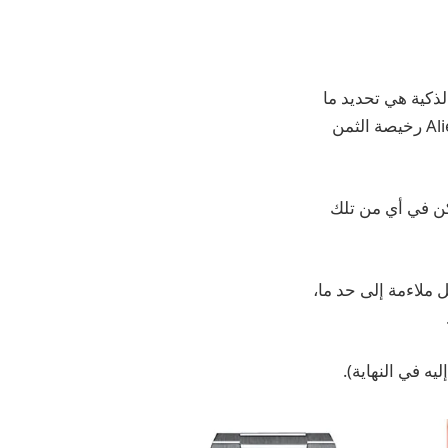
لذكية هي تحديد ما
إذا كان بإمكاني حقًا التخلي عن فوائد ساعة Apple Watch. لقد اشتريت ساعة Aliexpress رخيصة الثمن
معصمي متوقعًا رؤية AW الخاص بي، لكن في أي من تلك
iPhone الخاص بي بدلاً من Watch for Apple Pay كان أقل ملاءمة إلى حد ما،
ه في النهاية).