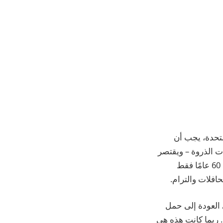
لمتحدة، يجب أن
ت الذروة – ويقتصر
ذلك على السفر بالحافلة. لكن لندن لديها مخطط أكثر سخاءً، حيث يجب أن يكون عمرك 60 عامًا فقط
افلات والترام.
 العودة إلى حمل
 ربما كانت هذه هي