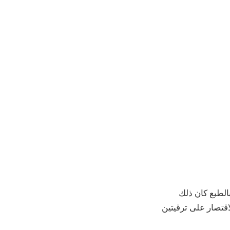
تفاظ بها، ولكن بالطبع كان ذلك
قتصار على ترقيتين