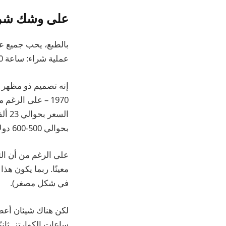
على وشك شراء
بالطبع، يحب جميع عش
عملية شراء: ساعة Tissot PRX Powermatic 80 (أعلاه).
بحوالي 500-600 دولار.
على الرغم من أن ال
معينًا. ربما يكون ه
في شكل مصغر).
لكن هناك شيئان أعطان