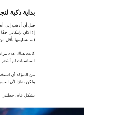
بداية ذكية لتج
قبل أن أذهب إلى أبع
(تم تسليمها بأقل من 20 دولارًا) وارتديتها لمدة أسبو
المناسبات لم أشعر ب
ولكن نظرًا لأن التس
بشكل عام، جعلتني ال