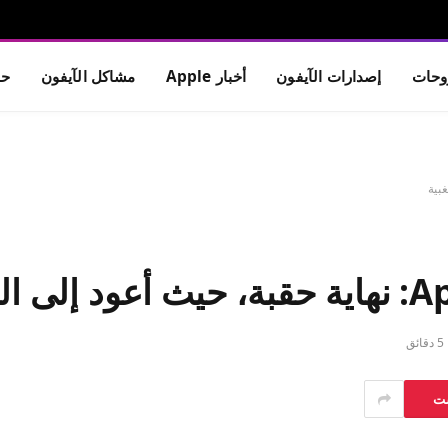
حات
إصدارات الآيفون
أخبار Apple
مشاكل الآيفون
حم
5 دقائق
ست