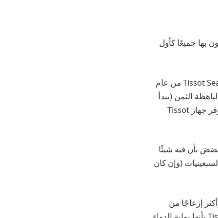
 بها جميعًا كأول
إنه تصميم ذو مظهر رجعي يعود إلى السبعينيات، وهو يردد على وجه التحديد صدى Tissot Seastar من عام
 على الرغم من استعارة تأثير قرص الوافل من Audemars Piguet Royal Oak الباهظة الثمن (يبدأ
السعر بحوالي 23 ألف دولار، ويرتفع بسرعة كبيرة من هناك). وعلى النقيض من ذلك، يتوفر جهاز Tissot
ض بأن فيه شيئًا
لسبعينيات (وإن كان
كثر إزعاجًا من
ساعات الكوارتز. ثانيًا، وصف جميع العاملين في مجال الساعات الذين أوصوا بساعة Tissot بأنها بوابة الدواء