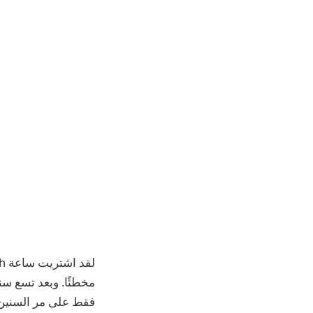
مخطئًا. وبعد تسع سن
فقط على مر السنين