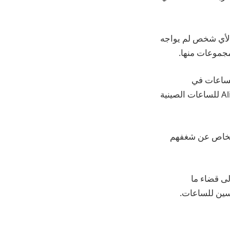
بالنسبة لأي شخص لم يواجه
مجموعات منها.
لساعات في
مجموعتهم تكلف ستة أو حتى سبعة أرقام، وصولاً إلى أولئك الذين يصلون إلى Aliexpress للساعات الصينية
الأشخاص عن شغفهم
لى قضاء ما
سين للساعات.