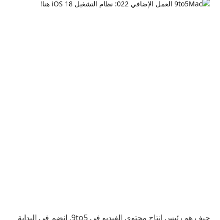
جيف هو رئيس إنتاج محتوى الفيديو في 9to5. انضم في البداية