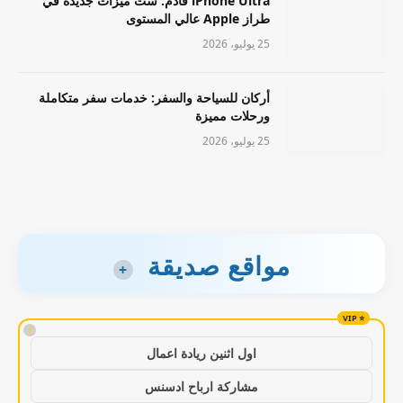
iPhone Ultra قادم: ست ميزات جديدة في
طراز Apple عالي المستوى
25 يوليو، 2026
أركان للسياحة والسفر: خدمات سفر متكاملة
ورحلات مميزة
25 يوليو، 2026
مواقع صديقة
+
!
اول اثنين ريادة اعمال
مشاركة ارباح ادسنس