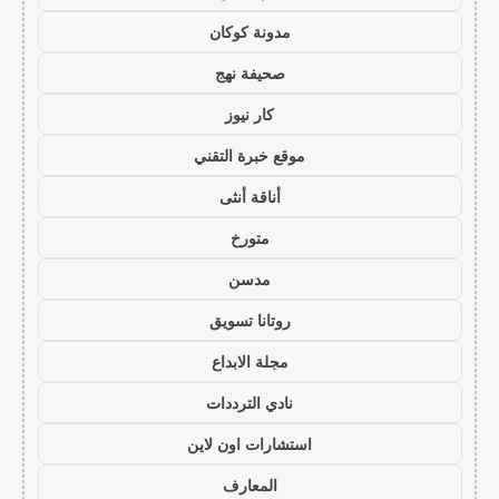
مدونة كوكان
صحيفة نهج
كار نيوز
موقع خبرة التقني
أناقة أنثى
متورخ
مدسن
روتانا تسويق
مجلة الابداع
نادي الترددات
استشارات اون لاين
المعارف