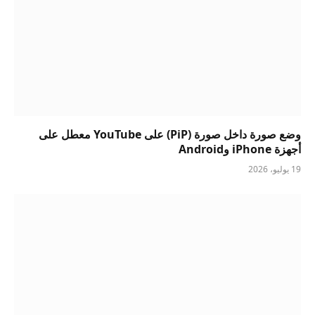
وضع صورة داخل صورة (PiP) على YouTube معطل على
أجهزة iPhone وAndroid
19 يوليو، 2026