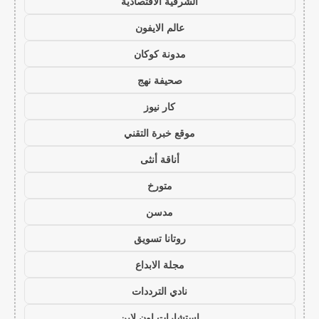
الشرقية الاقتصادية
عالم الايفون
مدونة كوكان
صحيفة نهج
كار نيوز
موقع خبرة التقني
أناقة أنثى
متورخ
مدسن
روتانا تسويق
مجلة الابداع
نادي الترددات
استشارات اون لاين