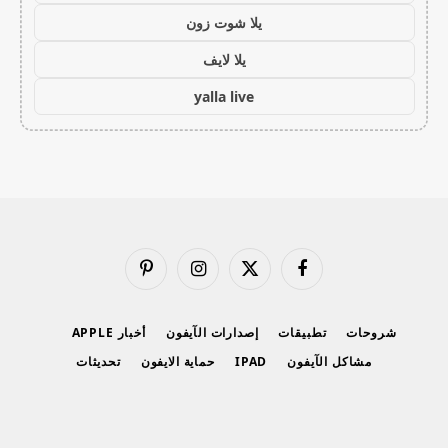
يلا شوت زون
يلا لايف
yalla live
فيسبوك
X
الانستغرام
بينتيريست
(Twitter)
شروحات
تطبيقات
إصدارات الآيفون
أخبار APPLE
مشاكل الآيفون
IPAD
حماية الايفون
تحديثات