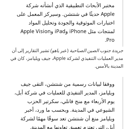
مختبر الأبحاث التطبيقية الذي أنشأته شركة
Apple حديثًا في شنتشن. وسيركز المعمل على
اختبارات الموثوقية والجودة وتحليل المواد
لمنتجات مثل iPhone وiPad وApple Vision
Pro.
جريدة جنوب الصين الصباحية
(عبر
ياهو)
تشير التقارير إلى أن
مدير العمليات التنفيذي لشركة Apple، جيف ويليامز، كان في
المدينة بالأمس.
ووفقا لبيانات رسمية من شنتشن، التقى جيف
ويليامز، المدير التنفيذي للعمليات في شركة أبل،
يوم الأربعاء مع منج فانلي، سكرتير الحزب
الشيوعي في المدينة. وبحسب ما ورد، أخبر
ويليامز منغ أن شنتشن تعد سوقًا مهمًا لشركة
أبل، التي تعتزم تعميق تعاونها مع المدينة.