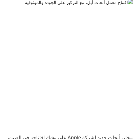
مختبر أبحاث جديد لشركة Apple على وشك افتتاحه في الصين،