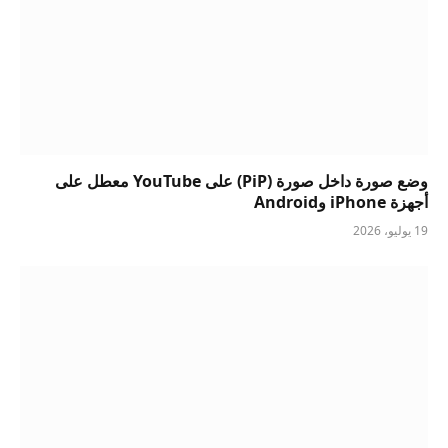
وضع صورة داخل صورة (PiP) على YouTube معطل على
أجهزة iPhone وAndroid
19 يوليو، 2026