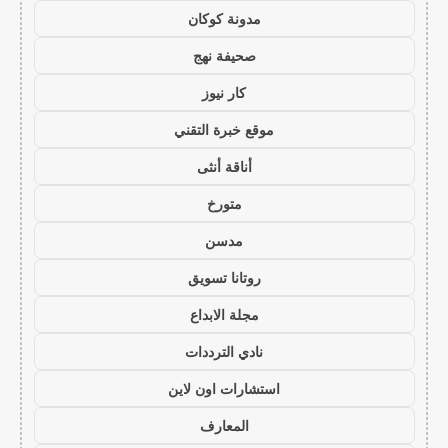
مدونة كوكان
صحيفة نهج
كار نيوز
موقع خبرة التقني
أناقة أنثى
متورخ
مدسن
روتانا تسويق
مجلة الابداع
نادي الترددات
استشارات اون لاين
المعارف