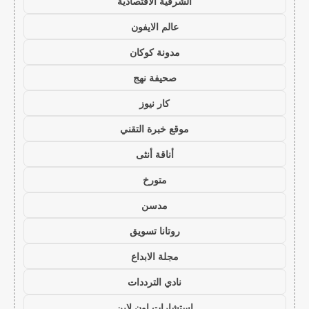
الشرقية الاقتصادية
عالم الايفون
مدونة كوكان
صحيفة نهج
كار نيوز
موقع خبرة التقني
أناقة أنثى
متورخ
مدسن
روتانا تسويق
مجلة الابداع
نادي الترددات
استشارات اون لاين