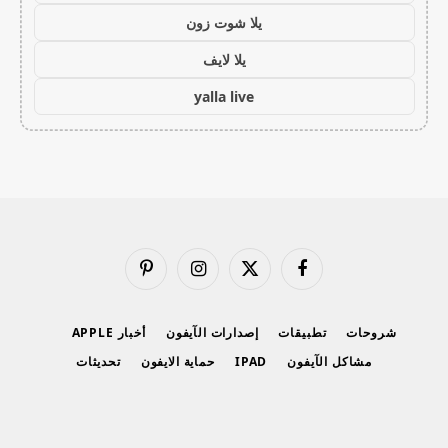
يلا شوت زون
يلا لايف
yalla live
فيسبوك
X
الانستغرام
بينتيريست
(Twitter)
شروحات
تطبيقات
إصدارات الآيفون
أخبار APPLE
مشاكل الآيفون
IPAD
حماية الايفون
تحديثات