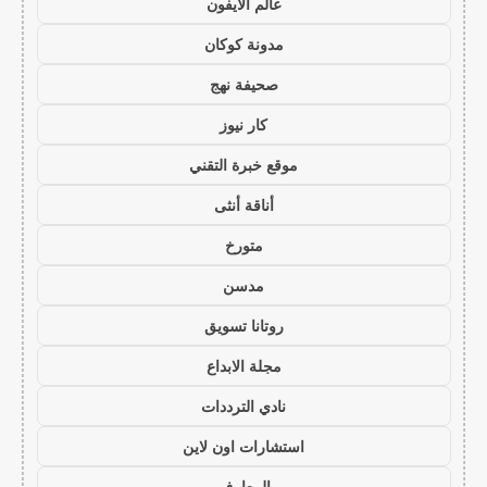
عالم الايفون
مدونة كوكان
صحيفة نهج
كار نيوز
موقع خبرة التقني
أناقة أنثى
متورخ
مدسن
روتانا تسويق
مجلة الابداع
نادي الترددات
استشارات اون لاين
المعارف