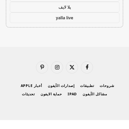
يلا لايف
yalla live
فيسبوك
X
الانستغرام
بينتيريست
(Twitter)
شروحات
تطبيقات
إصدارات الآيفون
أخبار APPLE
مشاكل الآيفون
IPAD
حماية الايفون
تحديثات