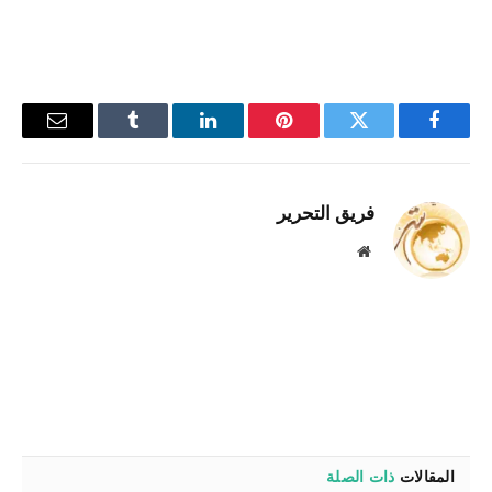
فيسبوك
تويتر
بينتيريست
لينكدإن
Tumblr
البريد
الإلكترو
فريق التحرير
موقع
الويب
المقالات
ذات الصلة