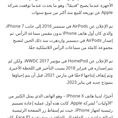
الأجهزة عندما يصبح “قديمًا”، وهو ما يحدث عندما توقفت شركة
Apple عن توزيعه للبيع منذ أكثر من سبع سنوات
تم الإعلان عن AirPods في سبتمبر 2016 إلى جانب iPhone 7،
والذي كان أول هاتف iPhone بدون مقبس سماعة الرأس. تم
إصدار AirPods في ديسمبر وازدهرت منذ ذلك الحين لتصبح
مجموعة كاملة من سماعات الرأس اللاسلكية حقًا.
تم الإعلان عن HomePod في مؤتمر WWDC 2017، ولكن لم
يتم إصداره في فبراير 2018 بسبب التأخير في اللحظة الأخيرة.
وتم إيقاف إنتاجها لاحقًا في مارس 2021، قبل أن يتم إحياؤها
بنموذج جديد في يناير 2023.
أخيرًا، لدينا هاتف iPhone X – وهو الهاتف الذي يمثل الكثير من
“الأوليات” لشركة Apple. كانت هذه أول عملية إعادة تصميم
رئيسية لجهاز iPhone، حيث تم إسقاط زر الصفحة الرئيسية
لصالح شاشة من الحافة إلى الحافة مزودة بتقنية Face ID. كان