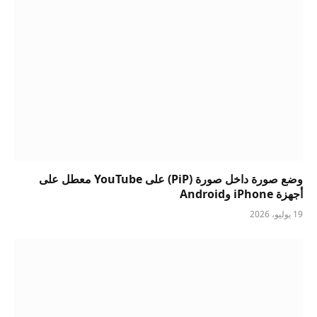
وضع صورة داخل صورة (PiP) على YouTube معطل على
أجهزة iPhone وAndroid
19 يوليو، 2026