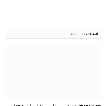
المقالات
ذات الصلة
iPhone Ultra قادم: ست ميزات جديدة في طراز Apple