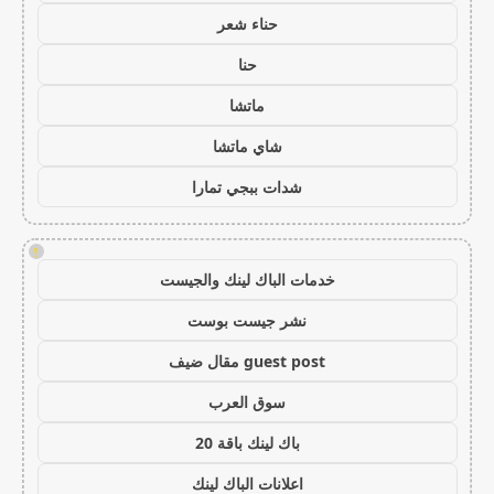
حناء شعر
حنا
ماتشا
شاي ماتشا
شدات ببجي تمارا
!
خدمات الباك لينك والجيست
نشر جيست بوست
guest post مقال ضيف
سوق العرب
باك لينك باقة 20
اعلانات الباك لينك