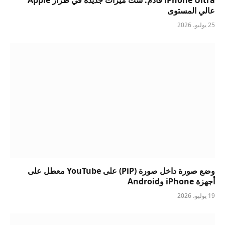
عالي المستوى
25 يوليو، 2026
وضع صورة داخل صورة (PiP) على YouTube معطل على
أجهزة iPhone وAndroid
19 يوليو، 2026