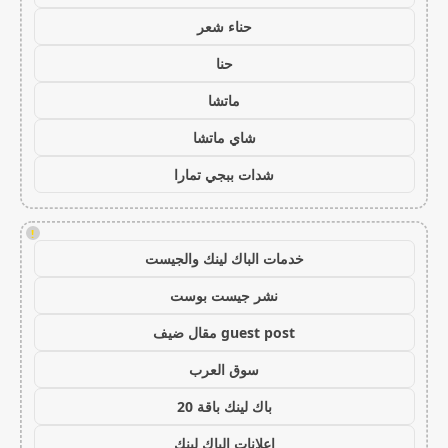
حناء شعر
حنا
ماتشا
شاي ماتشا
شدات ببجي تمارا
!
خدمات الباك لينك والجيست
نشر جيست بوست
guest post مقال ضيف
سوق العرب
باك لينك باقة 20
اعلانات الباك لينك