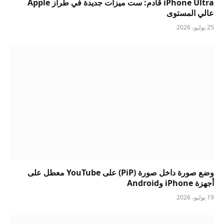
iPhone Ultra قادم: ست ميزات جديدة في طراز Apple
عالي المستوى
25 يوليو، 2026
وضع صورة داخل صورة (PiP) على YouTube معطل على
أجهزة iPhone وAndroid
19 يوليو، 2026