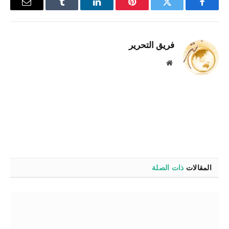
فيسبوك
تويتر
بينتيريست
لينكدإن
Tumblr
البريد
الإلكترو
فريق التحرير
موقع
الويب
المقالات
ذات الصلة