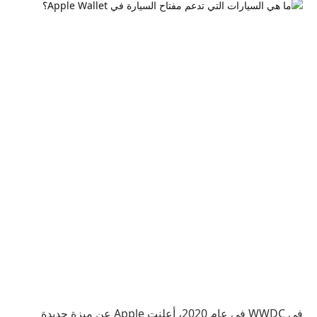
في WWDC في عام 2020، أعلنت Apple عن ميزة جديدة