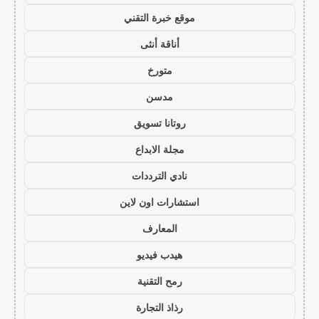
موقع خبرة التقني
أناقة أنثى
متورخ
مدسن
روتانا تسويق
مجلة الابداع
نادي الترددات
استشارات اون لاين
المعارف
هيدب فيديو
رمح التقنية
رذاذ التجارة