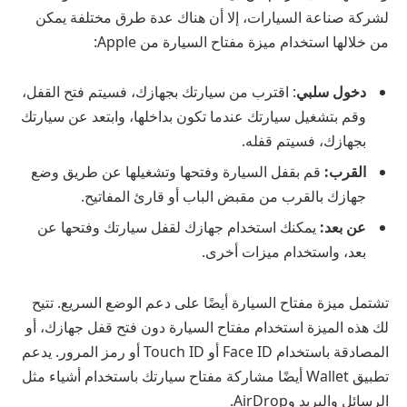
لشركة صناعة السيارات، إلا أن هناك عدة طرق مختلفة يمكن
من خلالها استخدام ميزة مفتاح السيارة من Apple:
دخول سلبي
: اقترب من سيارتك بجهازك، فسيتم فتح القفل،
وقم بتشغيل سيارتك عندما تكون بداخلها، وابتعد عن سيارتك
بجهازك، فسيتم قفله.
القرب:
قم بقفل السيارة وفتحها وتشغيلها عن طريق وضع
جهازك بالقرب من مقبض الباب أو قارئ المفاتيح.
عن بعد:
يمكنك استخدام جهازك لقفل سيارتك وفتحها عن
بعد، واستخدام ميزات أخرى.
تشتمل ميزة مفتاح السيارة أيضًا على دعم الوضع السريع. تتيح
لك هذه الميزة استخدام مفتاح السيارة دون فتح قفل جهازك، أو
المصادقة باستخدام Face ID أو Touch ID أو رمز المرور. يدعم
تطبيق Wallet أيضًا مشاركة مفتاح سيارتك باستخدام أشياء مثل
الرسائل والبريد وAirDrop.