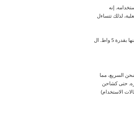
تخدامه. إنه
لبة، لذلك تتساءل
والتصميم والشحن السريع، مما
يره. حتى كشاحن
ضافة شاحن Apple Watch (أحد أفضل حالات الاستخدام)