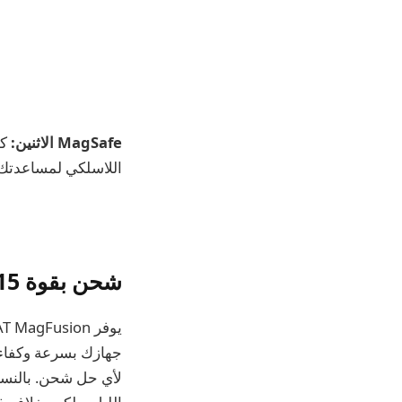
MagSafe الاثنين:
اللاسلكي لمساعدتك على تحقيق 
شحن بقوة 15 واط للايفون
لأي حل شحن. بالنسبة