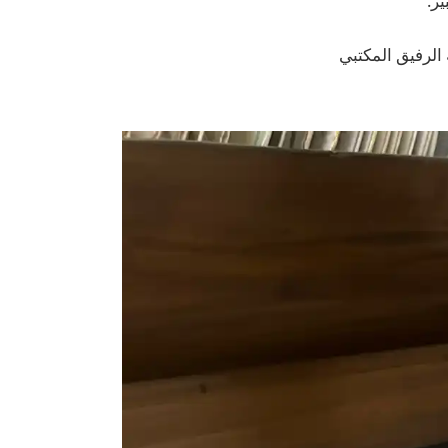
صصة لـ Apple Watch وAirPods، مما يجعله الرفيق المكتبي