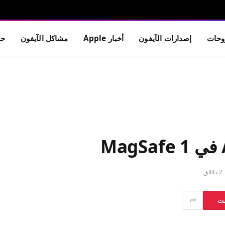
حات
إصدارات الآيفون
أخبار Apple
مشاكل الآيفون
حم
2 دقائق
ست