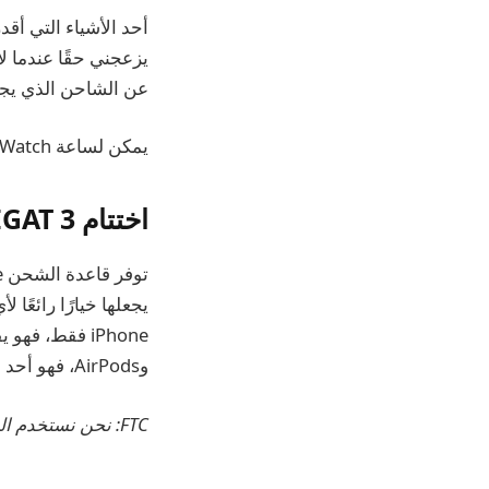
أحد الأشياء التي أقد
يزعجني حقًا عندما ل
عن الشاحن الذي يج
يمكن لساعة Apple Watch أن تشحن من صفر إلى 50% خلال 30 دقيقة باستخدام شاحنها بقدرة 5 واط. ال
اختتام AMEGAT 3 في 1
يجعلها خيارًا رائعً
وAirPods، فهو أحد أفضل اختياراتي لقواعد الشحن المتوافقة مع MagSafe.
FTC: نحن نستخدم الروابط التابعة التلقائية لكسب الدخل.