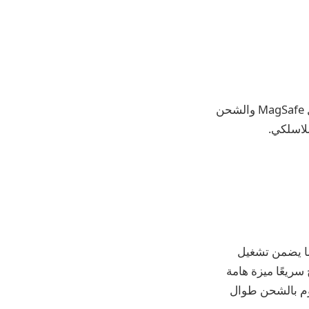
كل يوم اثنين، يطلع برادلي تشامبرز على الأحدث والأفضل في مجال MagSafe والشحن
AME شحنًا لاسلكيًا سريعًا يصل إلى 15 واطًا لأجهزة iPhone، مما يضمن تشغيل
 فسوف تصبح سريعًا ميزة هامة
قوم بالشحن طوال