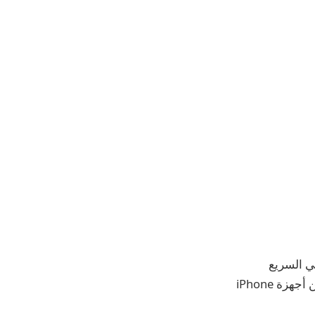
اللاسلكي السريع
المغناطيسي MagFusion 3-in-1 15W Qi2 MFW من AMEGAT. إنها طريقة أنيقة لشحن أجهزة iPhone