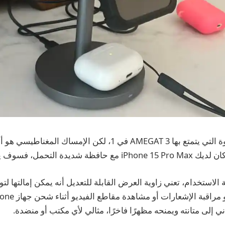
لست متأكدًا من القوة التي يتمتع بها AMEGAT 3 في 1، لكن الإمس
لتحمل، فسوف يبقى آمنة ومثبتة.
لاستخدام، تعني زاوية العرض القابلة للتعديل أنه يمكن إمالتها لتو
 إلى متانته ويمنحه مظهرًا فاخرًا، مثالي لأي مكتب أو منضدة.