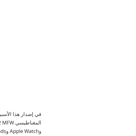
وApple Watch وAirPods بقوة 15 واط للأجهزة المتوافقة.