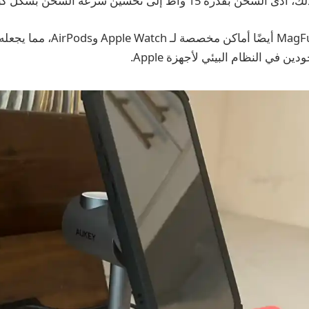
رة 15 واط إلى تحسين سرعة الشحن بشكل كبير.
يتضمن MagFusion 3-in-1 أيضًا أماكن مخ
ين في النظام البيئي لأجهزة Apple.