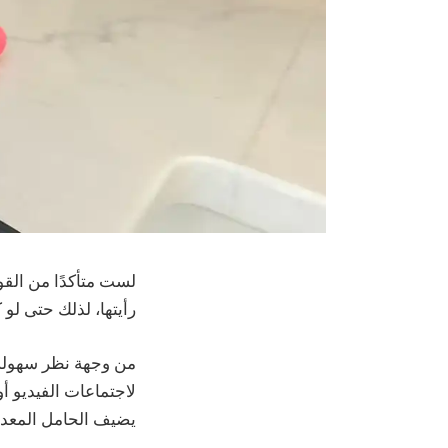
رأيتها، لذلك حتى لو كان لديك iPhone 15 Pro Max مع حافظة شديدة ا
من وجهة نظر سهولة ا
يضيف الحامل المعدني