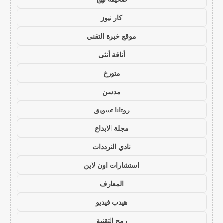
كار نيوز
موقع خبرة التقني
أناقة أنثى
متورخ
مدسن
روتانا تسويق
مجلة الابداع
نادي الترددات
استشارات اون لاين
المعارف
هيدب فيديو
رمح التقنية