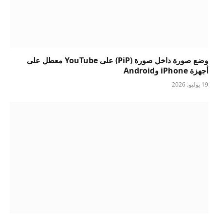
وضع صورة داخل صورة (PiP) على YouTube معطل على
أجهزة iPhone وAndroid
19 يوليو، 2026