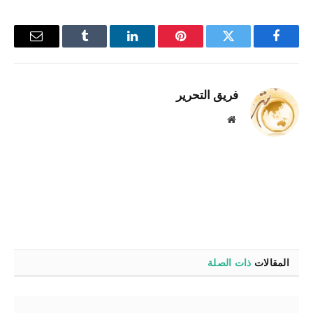
فيسبوك
تويتر
بينتيريست
لينكدإن
Tumblr
البريد
الإلكترو
فريق التحرير
موقع
الويب
المقالات
ذات الصلة