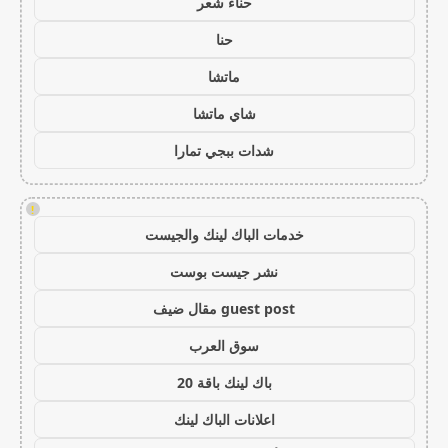
حناء شعر
حنا
ماتشا
شاي ماتشا
شدات ببجي تمارا
!
خدمات الباك لينك والجيست
نشر جيست بوست
guest post مقال ضيف
سوق العرب
باك لينك باقة 20
اعلانات الباك لينك