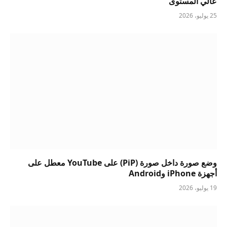
عالي المستوى
25 يوليو، 2026
وضع صورة داخل صورة (PiP) على YouTube معطل على
أجهزة iPhone وAndroid
19 يوليو، 2026