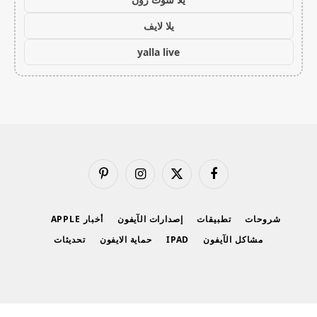
يلا لايف
yalla live
فيسبوك
X
الانستغرام
بينتيريست
(Twitter)
شروحات
تطبيقات
إصدارات الآيفون
أخبار APPLE
مشاكل الآيفون
IPAD
حماية الايفون
تحديثات