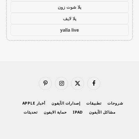
يلا شوت زون
يلا لايف
yalla live
فيسبوك
X
الانستغرام
بينتيريست
(Twitter)
شروحات
تطبيقات
إصدارات الآيفون
أخبار APPLE
مشاكل الآيفون
IPAD
حماية الايفون
تحديثات