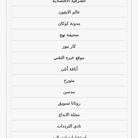
الشرقية الاقتصادية
عالم الايفون
مدونة كوكان
صحيفة نهج
كار نيوز
موقع خبرة التقني
أناقة أنثى
متورخ
مدسن
روتانا تسويق
مجلة الابداع
نادي الترددات
استشارات اون لاين