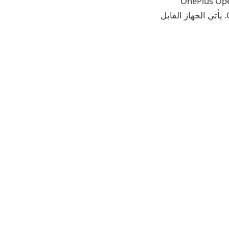
O نسخة جديدة من هاتفها الذكي القابل للطي في الهند. يتميز إصدار OnePlus Open
Apex الجديد بلمسة نهائية من الجلد النباتي وظل أحمر داكن بعنوان Crimson Shadow. يأتي الجهاز القابل