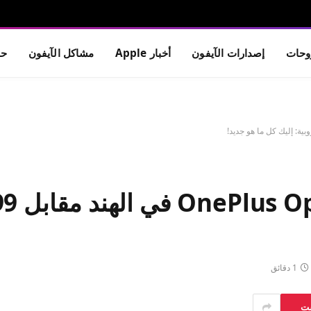
حات
إصدارات الآيفون
أخبار Apple
مشاكل الآيفون
حم
1 دقائق
ست