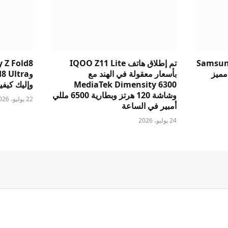
Samsung
تم إطلاق هاتف IQOO Z11 Lite
 Z Fold8
v: أيهما مميز
بأسعار معقولة في الهند مع
MediaTek Dimensity 6300
وإليك كيفية 
وشاشة 120 هرتز وبطارية 6500 مللي
22 يوليو، 2026
أمبير في الساعة
24 يوليو، 2026