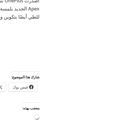
للطي أيضًا بتكوين وحيد 16 جيجابايت / 1 تيراباي
شارك هذا الموضوع:
فيس بوك
معجب بهذه:
جاري
التحميل…