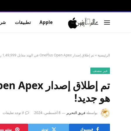
Apple
تطبيقات
شرو
الرئيسية
»
تم إطلاق إصدار OnePlus Open Apex في الهند مقابل 1,49,999 روبية: إليك كل ما هو جديد!
غير مصنف
هو جديد!
بواسطة
فريق التحرير
8 أغسطس، 2024
لا توجد تعليقات
فيسبوك
تويتر
بينتيري