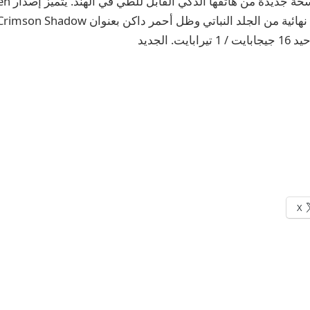
أصدرت nePlus
ت. الجديد
X