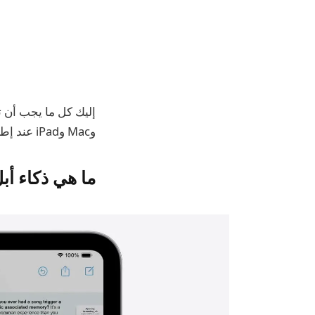
وMac وiPad عند إطلاقها.
ما هي ذكاء أب