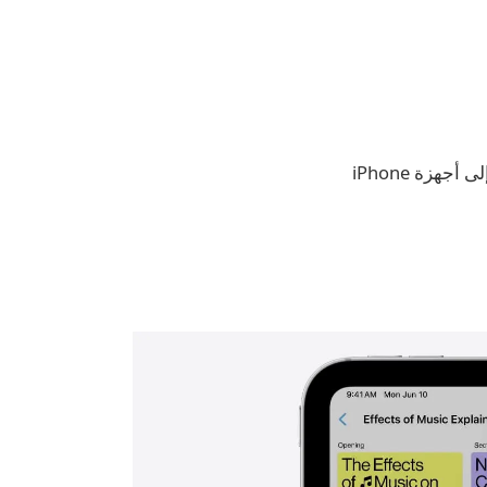
إليك كل ما يجب أن تعرفه عن Apple Intelligence، بما في ذلك الميزات التي ستجلبها إلى أجهزة iPhone