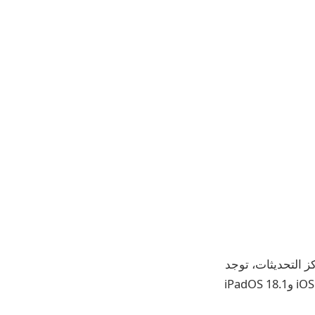
أجهزتك. في مركز التحديثات، توجد
Apple Intelligence، وهي مجموعة جديدة من ميزات الذكاء الاصطناعي تأتي إلى iOS 18.1 وiPadOS 18.1