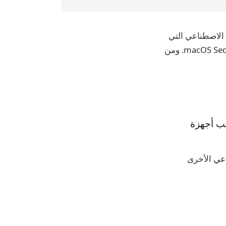
App لمجموعة ميزات الذكاء الاصطناعي التي
ستظهر لأول مرة في وقت لاحق من هذا العام في iOS 18.1 وiPadOS 18.1 وmacOS Sequoia 15.1. ومن
 قلب أجهزة
الاصطناعي الأخرى