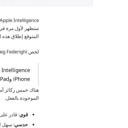
المتوقع إطلاق هذه 
لخص Craig Federighi ذكاء Apple بهذه الطريقة خلال الكلمة الرئيسية لـ WWDC:
iPhone وiPad وMac.
الموجودة بالفعل.
قوي
: قادر على
حدسي
: سهل ا