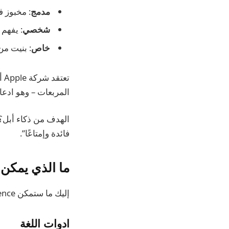
مدمج
: مخبوز 
شخصي
: يفهم
خاص
: بنيت من
تع
المربعات – وهو ادعاء 
الهدف من ذكاء أبل؟ 
فائدة وإمتاعًا”.
ما الذي يمكن أن تفعله 
إليك ما ستمكن Apple Intelligence أجهزة iPhone وMac وiPad من القيام به بمجرد وصوله.
ادوات اللغة