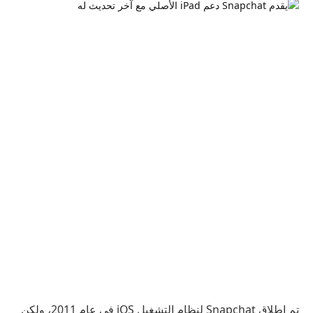
تم إطلاق Snapchat لنظام التشغيل iOS في عام 2011، ولكن