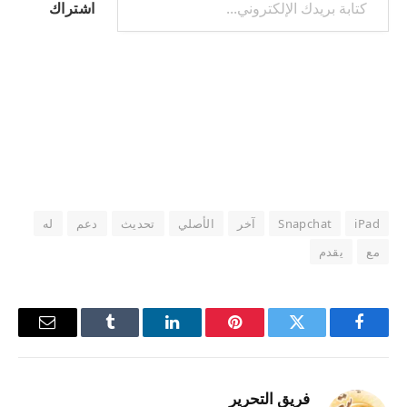
اشتراك
iPad
Snapchat
آخر
الأصلي
تحديث
دعم
له
مع
يقدم
فيسبوك
تويتر
بينتيريست
لينكدإن
Tumblr
البريد
الإلكترو
فريق التحرير