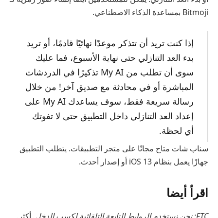
Bitmoji بمساعدة الذكاء الاصطناعي.
إذا كنت تريد أن تتذكر موعدًا نهائيًا قادمًا، أو تريد
بدء العد التنازلي حتى نهاية الأسبوع، فما عليك
سوى أن تطلب من My AI تذكيرًا في الدردشات
المباشرة أو في محادثة مع صديق آخر! من خلال
رسالة سريعة فقط، سوف يساعدك My AI على
إعداد العد التنازلي داخل التطبيق حتى لا تفوتك
أي لحظة.
سناب شات متاح مجانًا على متجر التطبيقات. يتطلب التطبيق
جهازًا يعمل بنظام iOS 13 أو إصدار أحدث.
اقرأ أيضا
FTC: نحن نستخدم الروابط التابعة التلقائية لكسب الدخل.
أكثر.