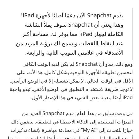
يقدم Snapchat الآن دعمًا أصليًا لأجهزة iPad!
وهذا يعني أن Snapchat سوف يملأ الشاشة
الكاملة لجهاز iPad، مما يوفر لك مساحة أكبر
عند التقاط اللقطات ويسمح لك برؤية المزيد من
الأصدقاء في علامتي التبويب الثانية والرابعة.
ومع ذلك، يبدو أن Snapchat لم يكن لديه الوقت الكافي
لتحسين تطبيقه للأجهزة اللوحية بشكل كامل. هذا لأنه، على
الأقل في الوقت الحالي، لا يمكن تشغيله إلا في الوضع الرأسي.
لا توجد طريقة لاستخدام التطبيق في الوضع الأفقي. تبدو واجهة
iPad أيضًا معيبة بعض الشيء في هذا الإصدار الأول.
في وقت سابق من هذا العام، قدم Snapchat العديد من
الميزات المستندة إلى الذكاء الاصطناعي لتطبيقه. يتضمن ذلك
خيارًا للتحدث إلى “My AI” في محادثة مباشرة لإنشاء تذكيرات
أو بدء العد التنازلي. يمكن للمستخدمين أيضًا إنشاء صور رمزية لـ